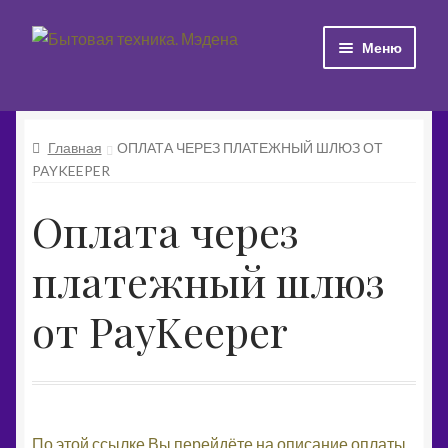
Перейти
Перейти
Меню
к
к
навигации
содержимому
Быстрая навигация по дереву категорий
Главная
ОПЛАТА ЧЕРЕЗ ПЛАТЕЖНЫЙ ШЛЮЗ ОТ
PAYKEEPER
Оплата через
платежный шлюз
от PayKeeper
По этой ссылке Вы перейдёте на описание оплаты