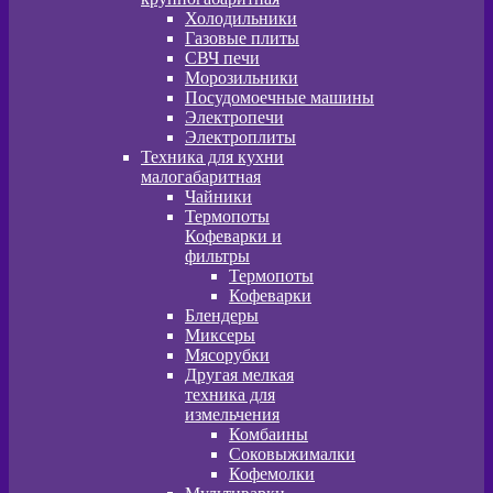
Холодильники
Газовые плиты
СВЧ печи
Морозильники
Посудомоечные машины
Электропечи
Электроплиты
Техника для кухни
малогабаритная
Чайники
Термопоты
Кофеварки и
фильтры
Термопоты
Кофеварки
Блендеры
Миксеры
Мясорубки
Другая мелкая
техника для
измельчения
Комбаины
Соковыжималки
Кофемолки