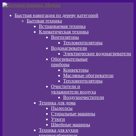
Перейти
Перейти
к
к
Быстрая навигация по дереву категорий
навигации
содержимому
Бытовая техника
Встраиваемая техника
Климатическая техника
Вентиляторы
Тепловентиляторы
Водонагреватели
Электрические водонагреватели
Обогревательные
приборы
Конвекторы
Масляные обогреватели
Тепловентиляторы
Очистители и
увлажнители воздуха
Воздухоочистители
Техника для дома
Пылeсосы
Стиральные машины
Утюги
Швейные машины
Техника для кухни
крупногабаритная