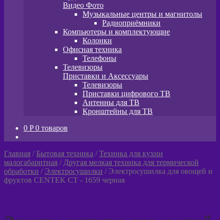
Видео Фото
Музыкальные центры и магнитолы
Радиоприёмники
Компьютеры и комплектующие
Колонки
Офисная техника
Телефоны
Телевизоры
Приставки и Аксессуары
Телевизоры
Приставки цифрового ТВ
Антенны для ТВ
Кронштейны для ТВ
0
P
0 товаров
Главная
/
Бытовая техника
/
Техника для кухни
малогабаритная
/
Другая мелкая техника для термической
обработки
/
Электросушилки
/
Электросушилка для овощей и
фруктов CENTEK CT - 1659 черная