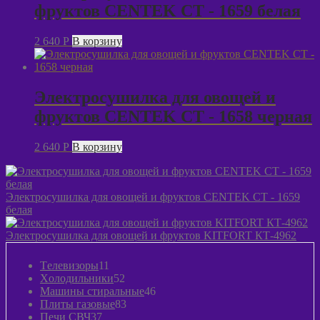
фруктов CENTEK CT - 1659 белая
2 640
P
В корзину
Электросушилка для овощей и
фруктов CENTEK CT - 1658 черная
2 640
P
В корзину
Электросушилка для овощей и фруктов CENTEK CT - 1659
белая
Электросушилка для овощей и фруктов KITFORT КТ-4962
11
Tелевизоры
11
товаров
52
Xолодильники
52
товара
46
Машины стиральные
46
83
товаров
Плиты газовые
83
37
товара
Печи СВЧ
37