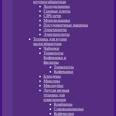
крупногабаритная
Холодильники
Газовые плиты
СВЧ печи
Морозильники
Посудомоечные машины
Электропечи
Электроплиты
Техника для кухни
малогабаритная
Чайники
Термопоты
Кофеварки и
фильтры
Термопоты
Кофеварки
Блендеры
Миксеры
Мясорубки
Другая мелкая
техника для
измельчения
Комбаины
Соковыжималки
Кофемолки