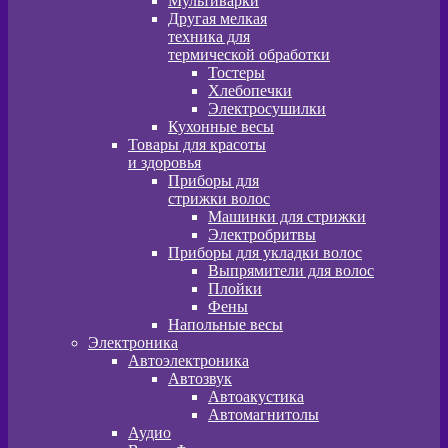
Мультиварки
Другая мелкая
техника для
термической обработки
Тостеры
Хлебопечки
Электросушилки
Кухонные весы
Товары для красоты
и здоровья
Приборы для
стрижки волос
Машинки для стрижки
Электробритвы
Приборы для укладки волос
Выпрямители для волос
Плойки
Фены
Напольные весы
Электроника
Автоэлектроника
Автозвук
Автоакустика
Автомагнитолы
Аудио