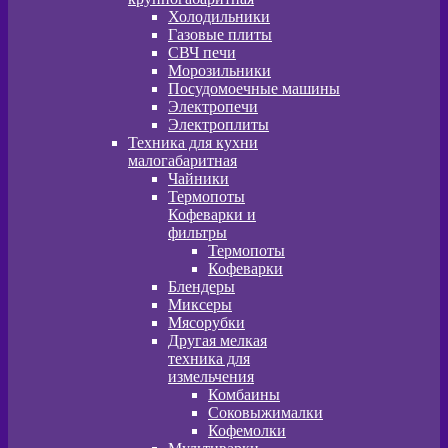
Холодильники
Газовые плиты
СВЧ печи
Морозильники
Посудомоечные машины
Электропечи
Электроплиты
Техника для кухни
малогабаритная
Чайники
Термопоты
Кофеварки и
фильтры
Термопоты
Кофеварки
Блендеры
Миксеры
Мясорубки
Другая мелкая
техника для
измельчения
Комбаины
Соковыжималки
Кофемолки