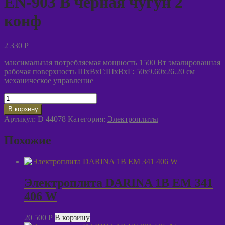
EN-903 B черная чугун 2
конф
2 330
P
максимальная потребляемая мощность 1500 Вт эмалированная
рабочая поверхность ШхВхГ:ШхВхГ: 50х9.60х26.20 см
механическое управление
Количество
товара
В корзину
Электрическая
Артикул:
D 44078
Категория:
Электроплиты
плита
Energy
Похожие
EN-
903
B
черная
чугун
Электроплита DARINA 1B EM 341
2
406 W
конф
20 500
P
В корзину