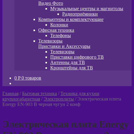
Видео Фото
Музыкальные центры и магнитолы
Радиоприёмники
Компьютеры и комплектующие
Колонки
Офисная техника
Телефоны
Телевизоры
Приставки и Аксессуары
Телевизоры
Приставки цифрового ТВ
Антенны для ТВ
Кронштейны для ТВ
0
P
0 товаров
Главная
/
Бытовая техника
/
Техника для кухни
крупногабаритная
/
Электроплиты
/
Электрическая плита
Energy EN-903 B черная чугун 2 конф
Электрическая плита Energy