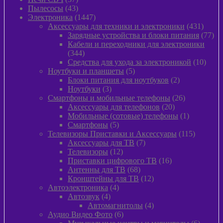
товаров
43
Пылeсосы
43
товара
1447
Электроника
1447
товаров
431
Аксессуары для техники и электроники
431
товар
77
Зарядные устройства и блоки питания
77
тов
Кабели и переходники для электроники
344
344
товара
10
Средства для ухода за электроникой
10
5
товар
Ноутбуки и планшеты
5
товаров
2
Блоки питания для ноутбуков
2
3
товара
Ноутбуки
3
товара
26
Смартфоны и мобильные телефоны
26
20
товаров
Аксессуары для телефонов
20
товаров
1
Мобильные (сотовые) телефоны
1
5
товар
Смартфоны
5
товаров
115
Телевизоры Приставки и Аксессуары
115
7
товаров
Аксессуары для ТВ
7
12
товаров
Телевизоры
12
товаров
16
Приставки цифрового ТВ
16
68
товаров
Антенны для ТВ
68
товаров
12
Кронштейны для ТВ
12
4
товаров
Автоэлектроника
4
4
товара
Автозвук
4
товара
4
Автомагнитолы
4
6
товара
Аудио Видео Фото
6
товаров
6