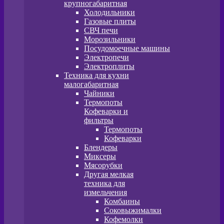
крупногабаритная
Холодильники
Газовые плиты
СВЧ печи
Морозильники
Посудомоечные машины
Электропечи
Электроплиты
Техника для кухни
малогабаритная
Чайники
Термопоты
Кофеварки и
фильтры
Термопоты
Кофеварки
Блендеры
Миксеры
Мясорубки
Другая мелкая
техника для
измельчения
Комбаины
Соковыжималки
Кофемолки