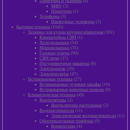
4
товар
Принтеры и сканеры
4
3
товара
МФУ
3
товара
1
Принтеры
1
3
товар
Телефоны
3
товара
3
Проводные телефоны
3
1045
товара
Бытовая техника
1045
товаров
301
Техника для кухни крупногабаритная
301
1
товар
Кронштейны СВЧ
1
54
товар
Холодильники
54
товара
35
Морозильники
35
товаров
90
Газовые плиты
90
37
товаров
СВЧ печи
37
товаров
8
Посудомоечные машины
8
29
товаров
Электропечи
29
товаров
47
Электроплиты
47
товаров
27
Встраиваемая техника
27
товаров
19
Встраиваемые духовые шкафы
19
товаров
8
Встраиваемые варочные панели
8
49
товаров
Климатическая техника
49
2
товаров
Вентиляторы
2
товара
2
Вентиляторы настольные
2
11
товара
Водонагреватели
11
товаров
11
Электрические водонагреватели
11
9
тов
Обогревательные приборы
9
4
товаров
Конвекторы
4