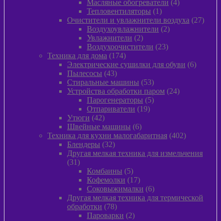
товара
4
Масляные обогреватели
4
1
товара
Тепловентиляторы
1
товар
27
Очистители и увлажнители воздуха
27
2
товар
Воздухоувлажнители
2
2
товара
Увлажнители
2
товара
23
Воздухоочистители
23
174
товара
Техника для дома
174
товара
6
Электрические сушилки для обуви
6
43
товаров
Пылесосы
43
товара
53
Стиральные машины
53
товара
24
Устройства обработки паром
24
5
товара
Парогенераторы
5
19
товаров
Отпариватели
19
42
товаров
Утюги
42
товара
6
Швейные машины
6
товаров
402
Техника для кухни малогабаритная
402
32
товара
Блендеры
32
товара
Другая мелкая техника для измельчения
31
31
товар
5
Комбаины
5
товаров
17
Кофемолки
17
товаров
6
Соковыжималки
6
товаров
Другая мелкая техника для термической
78
обработки
78
товаров
2
Пароварки
2