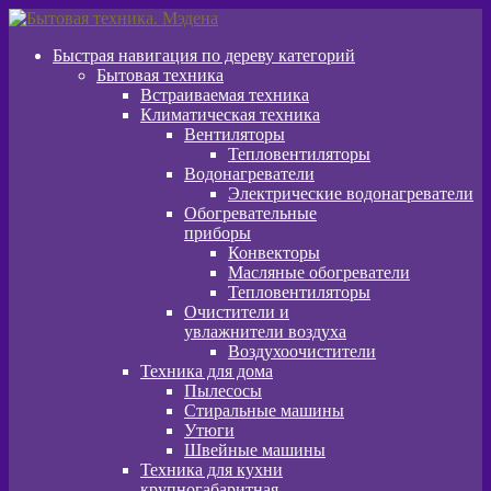
Перейти
Перейти
к
к
Быстрая навигация по дереву категорий
навигации
содержимому
Бытовая техника
Встраиваемая техника
Климатическая техника
Вентиляторы
Тепловентиляторы
Водонагреватели
Электрические водонагреватели
Обогревательные
приборы
Конвекторы
Масляные обогреватели
Тепловентиляторы
Очистители и
увлажнители воздуха
Воздухоочистители
Техника для дома
Пылeсосы
Стиральные машины
Утюги
Швейные машины
Техника для кухни
крупногабаритная