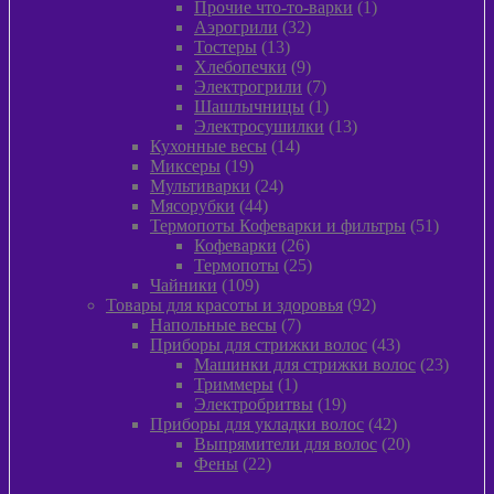
товара
1
Прочие что-то-варки
1
32
товар
Аэрогрили
32
13
товара
Тостеры
13
товаров
9
Хлебопечки
9
товаров
7
Электрогрили
7
товаров
1
Шашлычницы
1
товар
13
Электросушилки
13
14
товаров
Кухонные весы
14
19
товаров
Миксеры
19
товаров
24
Мультиварки
24
44
товара
Мясорубки
44
товара
51
Термопоты Кофеварки и фильтры
51
26
товар
Кофеварки
26
товаров
25
Термопоты
25
109
товаров
Чайники
109
товаров
92
Товары для красоты и здоровья
92
7
товара
Напольные весы
7
товаров
43
Приборы для стрижки волос
43
товара
23
Машинки для стрижки волос
23
1
товара
Триммеры
1
товар
19
Электробритвы
19
товаров
42
Приборы для укладки волос
42
товара
20
Выпрямители для волос
20
22
товаров
Фены
22
товара