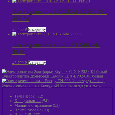
Электроплита DARINA 1B EC 331
606 At
25 400
P
В корзину
Электроплита GEFEST 5160-02
0095
43 700
P
В корзину
Электроплитка 2конфорки Ergolux ELX-EP02-C01 белый
Электрическая плита Energy EN-903 белая чугун 2 конф
12
Tелевизоры
12
товаров
54
Xолодильники
54
товара
53
Машины стиральные
53
90
товара
Плиты газовые
90
37
товаров
Печи СВЧ
37