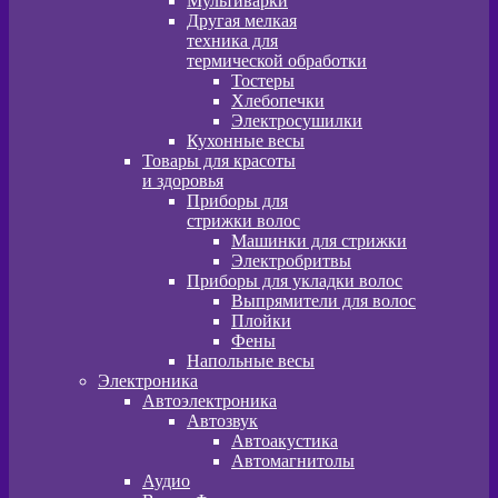
Мультиварки
Другая мелкая
техника для
термической обработки
Тостеры
Хлебопечки
Электросушилки
Кухонные весы
Товары для красоты
и здоровья
Приборы для
стрижки волос
Машинки для стрижки
Электробритвы
Приборы для укладки волос
Выпрямители для волос
Плойки
Фены
Напольные весы
Электроника
Автоэлектроника
Автозвук
Автоакустика
Автомагнитолы
Аудио