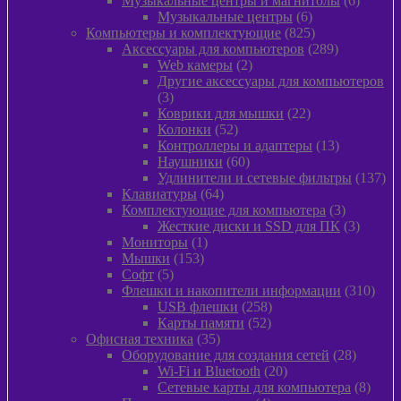
Музыкальные центры и магнитолы
6
6
товаро
Музыкальные центры
6
товаров
825
Компьютеры и комплектующие
825
товаров
289
Аксессуары для компьютеров
289
2
товаров
Web камеры
2
товара
Другие аксессуары для компьютеров
3
3
товара
22
Коврики для мышки
22
52
товара
Колонки
52
товара
13
Контроллеры и адаптеры
13
60
товаров
Наушники
60
товаров
13
Удлинители и сетевые фильтры
137
64
то
Клавиатуры
64
товара
3
Комплектующие для компьютера
3
товара
3
Жесткие диски и SSD для ПК
3
1
товара
Мониторы
1
153
товар
Мышки
153
5
товара
Софт
5
товаров
310
Флешки и накопители информации
310
258
това
USB флешки
258
52
товаров
Карты памяти
52
35
товара
Офисная техника
35
товаров
28
Оборудование для создания сетей
28
20
товаров
Wi-Fi и Bluetooth
20
товаров
8
Сетевые карты для компьютера
8