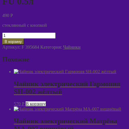
FU 0.5л
490
P
стеклянный с кнопкой
Количество
товара
В корзину
Чайник
Артикул:
F 395684
Категория:
Чайники
заварочный
GUNG
Похожие
FU
0.5л
Чайник электрический Гармония
SH-002 жёлтый
570
P
В корзину
Чайник электрический Матрёна
MA-007 вишнёвый