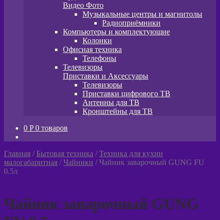
Видео Фото
Музыкальные центры и магнитолы
Радиоприёмники
Компьютеры и комплектующие
Колонки
Офисная техника
Телефоны
Телевизоры
Приставки и Аксессуары
Телевизоры
Приставки цифрового ТВ
Антенны для ТВ
Кронштейны для ТВ
0
P
0 товаров
Главная
/
Бытовая техника
/
Техника для кухни
малогабаритная
/
Чайники
/
Чайник заварочный GUNG FU
0.5л
Чайник заварочный GUNG