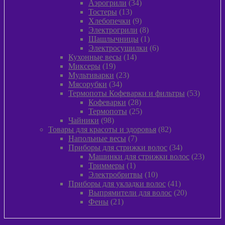
34
товар
Аэрогрили
34
13
товара
Тостеры
13
товаров
9
Хлебопечки
9
товаров
8
Электрогрили
8
товаров
1
Шашлычницы
1
товар
6
Электросушилки
6
14
товаров
Кухонные весы
14
19
товаров
Миксеры
19
товаров
23
Мультиварки
23
34
товара
Мясорубки
34
товара
53
Термопоты Кофеварки и фильтры
53
28
товара
Кофеварки
28
товаров
25
Термопоты
25
98
товаров
Чайники
98
товаров
82
Товары для красоты и здоровья
82
7
товара
Напольные весы
7
товаров
34
Приборы для стрижки волос
34
товара
23
Машинки для стрижки волос
23
1
товара
Триммеры
1
товар
10
Электробритвы
10
товаров
41
Приборы для укладки волос
41
товар
20
Выпрямители для волос
20
21
товаров
Фены
21
товар