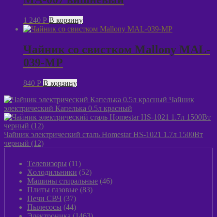
1 240
P
В корзину
Чайник со свистком Mallony MAL-
039-MP
840
P
В корзину
Чайник
электрический Капелька 0.5л красный
Чайник электрический сталь Homestar HS-1021 1.7л 1500Вт
черный (12)
11
Tелевизоры
11
товаров
52
Xолодильники
52
товара
46
Машины стиральные
46
83
товаров
Плиты газовые
83
37
товара
Печи СВЧ
37
товаров
44
Пылeсосы
44
товара
1463
Электроника
1463