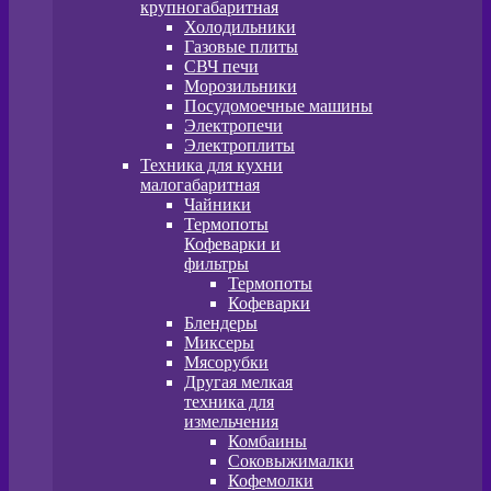
крупногабаритная
Холодильники
Газовые плиты
СВЧ печи
Морозильники
Посудомоечные машины
Электропечи
Электроплиты
Техника для кухни
малогабаритная
Чайники
Термопоты
Кофеварки и
фильтры
Термопоты
Кофеварки
Блендеры
Миксеры
Мясорубки
Другая мелкая
техника для
измельчения
Комбаины
Соковыжималки
Кофемолки