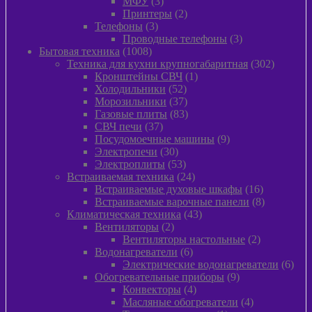
3
товаров
МФУ
3
товара
2
Принтеры
2
3
товара
Телефоны
3
товара
3
Проводные телефоны
3
1008
товара
Бытовая техника
1008
товаров
302
Техника для кухни крупногабаритная
302
1
товара
Кронштейны СВЧ
1
52
товар
Холодильники
52
товара
37
Морозильники
37
товаров
83
Газовые плиты
83
37
товара
СВЧ печи
37
товаров
9
Посудомоечные машины
9
30
товаров
Электропечи
30
товаров
53
Электроплиты
53
товара
24
Встраиваемая техника
24
товара
16
Встраиваемые духовые шкафы
16
товаров
8
Встраиваемые варочные панели
8
43
товаров
Климатическая техника
43
2
товара
Вентиляторы
2
товара
2
Вентиляторы настольные
2
6
товара
Водонагреватели
6
товаров
6
Электрические водонагреватели
6
9
това
Обогревательные приборы
9
4
товаров
Конвекторы
4
товара
4
Масляные обогреватели
4