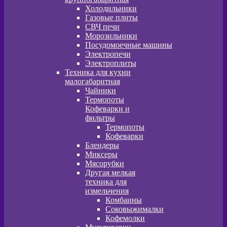
Холодильники
Газовые плиты
СВЧ печи
Морозильники
Посудомоечные машины
Электропечи
Электроплиты
Техника для кухни
малогабаритная
Чайники
Термопоты
Кофеварки и
фильтры
Термопоты
Кофеварки
Блендеры
Миксеры
Мясорубки
Другая мелкая
техника для
измельчения
Комбаины
Соковыжималки
Кофемолки