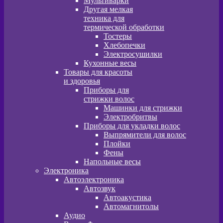
Мультиварки
Другая мелкая
техника для
термической обработки
Тостеры
Хлебопечки
Электросушилки
Кухонные весы
Товары для красоты
и здоровья
Приборы для
стрижки волос
Машинки для стрижки
Электробритвы
Приборы для укладки волос
Выпрямители для волос
Плойки
Фены
Напольные весы
Электроника
Автоэлектроника
Автозвук
Автоакустика
Автомагнитолы
Аудио