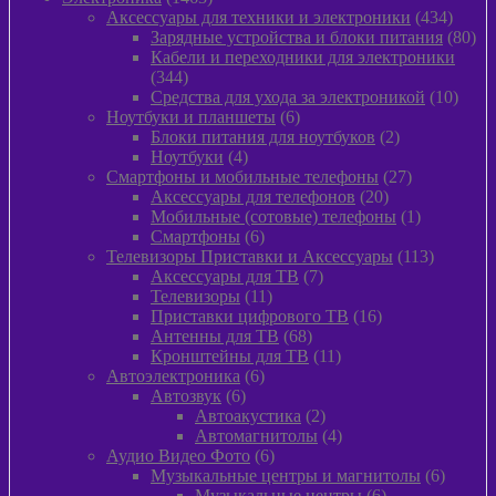
товара
434
Аксессуары для техники и электроники
434
товара
80
Зарядные устройства и блоки питания
80
тов
Кабели и переходники для электроники
344
344
товара
10
Средства для ухода за электроникой
10
6
товар
Ноутбуки и планшеты
6
товаров
2
Блоки питания для ноутбуков
2
4
товара
Ноутбуки
4
товара
27
Смартфоны и мобильные телефоны
27
20
товаров
Аксессуары для телефонов
20
товаров
1
Мобильные (сотовые) телефоны
1
6
товар
Смартфоны
6
товаров
113
Телевизоры Приставки и Аксессуары
113
7
товаров
Аксессуары для ТВ
7
11
товаров
Телевизоры
11
товаров
16
Приставки цифрового ТВ
16
68
товаров
Антенны для ТВ
68
товаров
11
Кронштейны для ТВ
11
6
товаров
Автоэлектроника
6
6
товаров
Автозвук
6
товаров
2
Автоакустика
2
товара
4
Автомагнитолы
4
6
товара
Аудио Видео Фото
6
товаров
6
Музыкальные центры и магнитолы
6
6
товаро
Музыкальные центры
6