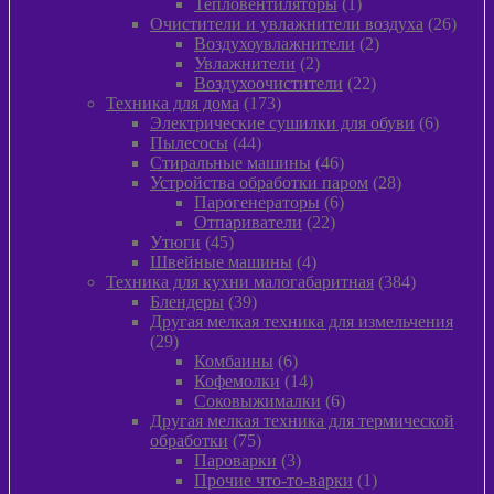
1
товара
Тепловентиляторы
1
товар
26
Очистители и увлажнители воздуха
26
2
товар
Воздухоувлажнители
2
2
товара
Увлажнители
2
товара
22
Воздухоочистители
22
173
товара
Техника для дома
173
товара
6
Электрические сушилки для обуви
6
44
товаров
Пылесосы
44
товара
46
Стиральные машины
46
товаров
28
Устройства обработки паром
28
6
товаров
Парогенераторы
6
22
товаров
Отпариватели
22
45
товара
Утюги
45
товаров
4
Швейные машины
4
товара
384
Техника для кухни малогабаритная
384
39
товара
Блендеры
39
товаров
Другая мелкая техника для измельчения
29
29
товаров
6
Комбаины
6
товаров
14
Кофемолки
14
товаров
6
Соковыжималки
6
товаров
Другая мелкая техника для термической
75
обработки
75
товаров
3
Пароварки
3
товара
1
Прочие что-то-варки
1