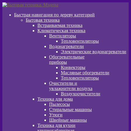
Перейти
Перейти
к
к
Быстрая навигация по дереву категорий
навигации
содержимому
Бытовая техника
Встраиваемая техника
Климатическая техника
Вентиляторы
Тепловентиляторы
Водонагреватели
Электрические водонагреватели
Обогревательные
приборы
Конвекторы
Масляные обогреватели
Тепловентиляторы
Очистители и
увлажнители воздуха
Воздухоочистители
Техника для дома
Пылeсосы
Стиральные машины
Утюги
Швейные машины
Техника для кухни
крупногабаритная