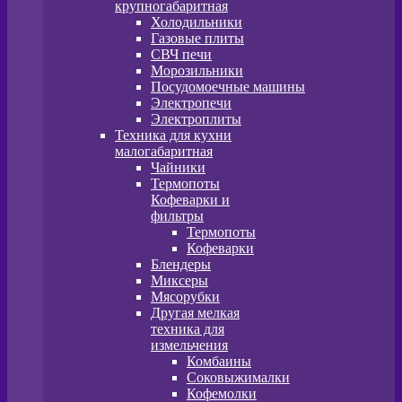
крупногабаритная
Холодильники
Газовые плиты
СВЧ печи
Морозильники
Посудомоечные машины
Электропечи
Электроплиты
Техника для кухни
малогабаритная
Чайники
Термопоты
Кофеварки и
фильтры
Термопоты
Кофеварки
Блендеры
Миксеры
Мясорубки
Другая мелкая
техника для
измельчения
Комбаины
Соковыжималки
Кофемолки