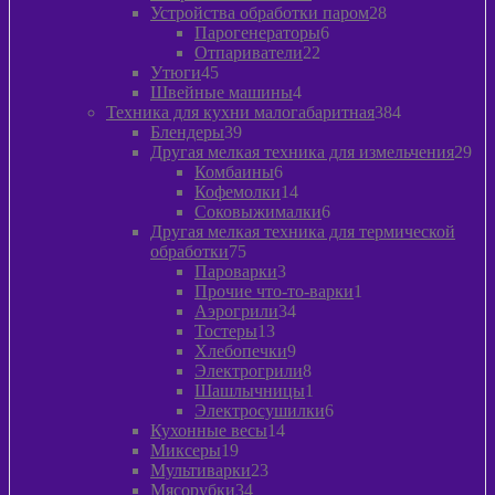
товаров
28
Устройства обработки паром
28
6
товаров
Парогенераторы
6
22
товаров
Отпариватели
22
45
товара
Утюги
45
товаров
4
Швейные машины
4
товара
384
Техника для кухни малогабаритная
384
39
товара
Блендеры
39
товаров
29
Другая мелкая техника для измельчения
29
6
то
Комбаины
6
товаров
14
Кофемолки
14
товаров
6
Соковыжималки
6
товаров
Другая мелкая техника для термической
75
обработки
75
товаров
3
Пароварки
3
товара
1
Прочие что-то-варки
1
34
товар
Аэрогрили
34
13
товара
Тостеры
13
товаров
9
Хлебопечки
9
товаров
8
Электрогрили
8
товаров
1
Шашлычницы
1
товар
6
Электросушилки
6
14
товаров
Кухонные весы
14
19
товаров
Миксеры
19
товаров
23
Мультиварки
23
34
товара
Мясорубки
34