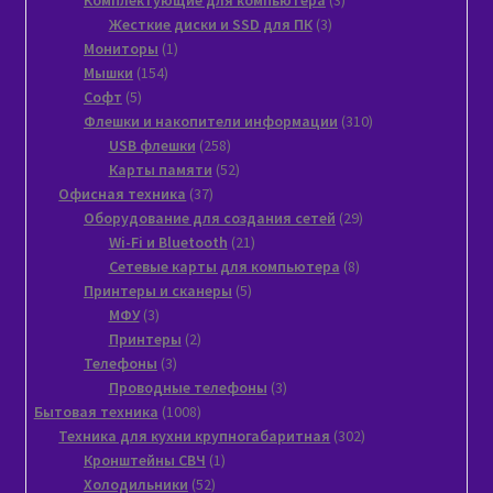
3
товара
Жесткие диски и SSD для ПК
3
1
товара
Мониторы
1
154
товар
Мышки
154
5
товара
Софт
5
товаров
310
Флешки и накопители информации
310
258
товаров
USB флешки
258
товаров
52
Карты памяти
52
37
товара
Офисная техника
37
товаров
29
Оборудование для создания сетей
29
21
товаров
Wi-Fi и Bluetooth
21
товар
8
Сетевые карты для компьютера
8
5
товаров
Принтеры и сканеры
5
3
товаров
МФУ
3
товара
2
Принтеры
2
3
товара
Телефоны
3
товара
3
Проводные телефоны
3
1008
товара
Бытовая техника
1008
товаров
302
Техника для кухни крупногабаритная
302
1
товара
Кронштейны СВЧ
1
52
товар
Холодильники
52