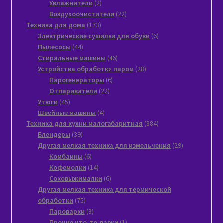
2
товара
Увлажнители
2
товара
22
Воздухоочистители
22
173
товара
Техника для дома
173
товара
6
Электрические сушилки для обуви
6
44
товаров
Пылесосы
44
товара
46
Стиральные машины
46
товаров
28
Устройства обработки паром
28
6
товаров
Парогенераторы
6
22
товаров
Отпариватели
22
45
товара
Утюги
45
товаров
4
Швейные машины
4
товара
384
Техника для кухни малогабаритная
384
39
товара
Блендеры
39
товаров
29
Другая мелкая техника для измельчения
29
6
товаров
Комбаины
6
товаров
14
Кофемолки
14
товаров
6
Соковыжималки
6
товаров
Другая мелкая техника для термической
75
обработки
75
товаров
3
Пароварки
3
товара
1
Прочие что-то-варки
1