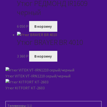
Утюг РЕДМОНД IR1609
черный
6 050
P
В корзину
Утюг BRAYER BR 4010
3 360
P
В корзину
Утюг VITEK VT-IRN1210 серый/черный
Утюг KITFORT КТ-2603
11
Tелевизоры
11