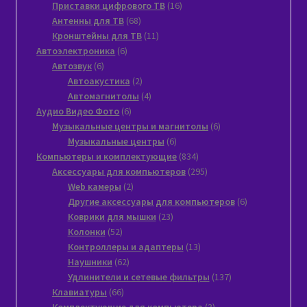
товаров
16
Приставки цифрового ТВ
16
68
товаров
Антенны для ТВ
68
товаров
11
Кронштейны для ТВ
11
6
товаров
Автоэлектроника
6
6
товаров
Автозвук
6
товаров
2
Автоакустика
2
товара
4
Автомагнитолы
4
6
товара
Аудио Видео Фото
6
товаров
6
Музыкальные центры и магнитолы
6
6
товаров
Музыкальные центры
6
товаров
834
Компьютеры и комплектующие
834
товара
295
Аксессуары для компьютеров
295
2
товаров
Web камеры
2
товара
6
Другие аксессуары для компьютеров
6
23
товаров
Коврики для мышки
23
52
товара
Колонки
52
товара
13
Контроллеры и адаптеры
13
62
товаров
Наушники
62
товара
137
Удлинители и сетевые фильтры
137
66
товаров
Клавиатуры
66
товаров
3
Комплектующие для компьютера
3