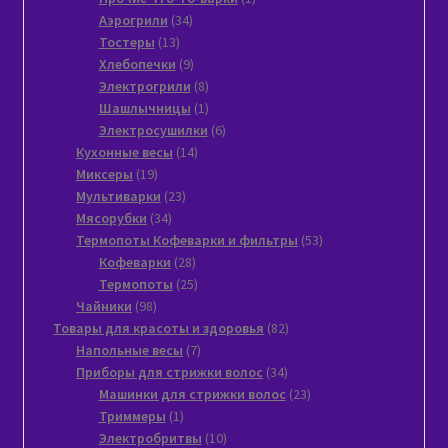
34
товар
Аэрогрили
34
13
товара
Тостеры
13
товаров
9
Хлебопечки
9
товаров
8
Электрогрили
8
товаров
1
Шашлычницы
1
товар
6
Электросушилки
6
14
товаров
Кухонные весы
14
19
товаров
Миксеры
19
товаров
23
Мультиварки
23
34
товара
Мясорубки
34
товара
53
Термопоты Кофеварки и фильтры
53
28
товара
Кофеварки
28
товаров
25
Термопоты
25
98
товаров
Чайники
98
товаров
82
Товары для красоты и здоровья
82
7
товара
Напольные весы
7
товаров
34
Приборы для стрижки волос
34
товара
23
Машинки для стрижки волос
23
1
товара
Триммеры
1
товар
10
Электробритвы
10