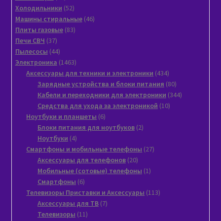
товаров
52
Xолодильники
52
товара
46
Машины стиральные
46
83
товаров
Плиты газовые
83
37
товара
Печи СВЧ
37
товаров
44
Пылeсосы
44
товара
1463
Электроника
1463
товара
434
Аксессуары для техники и электроники
434
товара
80
Зарядные устройства и блоки питания
80
товаров
344
Кабели и переходники для электроники
344
10
товара
Средства для ухода за электроникой
10
6
товаров
Ноутбуки и планшеты
6
товаров
2
Блоки питания для ноутбуков
2
4
товара
Ноутбуки
4
товара
27
Смартфоны и мобильные телефоны
27
20
товаров
Аксессуары для телефонов
20
товаров
1
Мобильные (сотовые) телефоны
1
6
товар
Смартфоны
6
товаров
113
Телевизоры Приставки и Аксессуары
113
7
товаров
Аксессуары для ТВ
7
11
товаров
Телевизоры
11