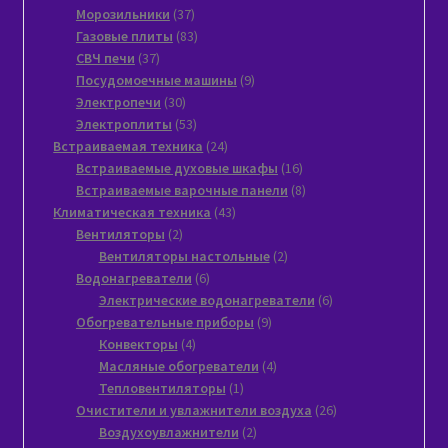
37
товара
Морозильники
37
товаров
83
Газовые плиты
83
37
товара
СВЧ печи
37
товаров
9
Посудомоечные машины
9
30
товаров
Электропечи
30
товаров
53
Электроплиты
53
товара
24
Встраиваемая техника
24
товара
16
Встраиваемые духовые шкафы
16
товаров
8
Встраиваемые варочные панели
8
43
товаров
Климатическая техника
43
2
товара
Вентиляторы
2
товара
2
Вентиляторы настольные
2
6
товара
Водонагреватели
6
товаров
6
Электрические водонагреватели
6
9
товаров
Обогревательные приборы
9
4
товаров
Конвекторы
4
товара
4
Масляные обогреватели
4
1
товара
Тепловентиляторы
1
товар
26
Очистители и увлажнители воздуха
26
2
товаров
Воздухоувлажнители
2