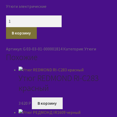
Утюги электрические
Количество
товара
Утюг
В корзину
LERAN
CEI
Артикул:
G 03-03-01-000001814
Категория:
Утюги
4024
Похожие
Утюг REDMOND RI-C283
красный
3 620
P
В корзину