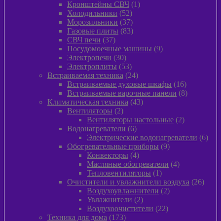
1
товара
Кронштейны СВЧ
1
52
товар
Холодильники
52
товара
37
Морозильники
37
товаров
83
Газовые плиты
83
37
товара
СВЧ печи
37
товаров
9
Посудомоечные машины
9
30
товаров
Электропечи
30
товаров
53
Электроплиты
53
товара
24
Встраиваемая техника
24
товара
16
Встраиваемые духовые шкафы
16
товаров
8
Встраиваемые варочные панели
8
43
товаров
Климатическая техника
43
2
товара
Вентиляторы
2
товара
2
Вентиляторы настольные
2
6
товара
Водонагреватели
6
товаров
6
Электрические водонагреватели
6
9
това
Обогревательные приборы
9
4
товаров
Конвекторы
4
товара
4
Масляные обогреватели
4
1
товара
Тепловентиляторы
1
товар
26
Очистители и увлажнители воздуха
26
2
товар
Воздухоувлажнители
2
2
товара
Увлажнители
2
товара
22
Воздухоочистители
22
173
товара
Техника для дома
173