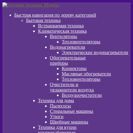
Перейти
Перейти
к
к
Быстрая навигация по дереву категорий
навигации
содержимому
Бытовая техника
Встраиваемая техника
Климатическая техника
Вентиляторы
Тепловентиляторы
Водонагреватели
Электрические водонагреватели
Обогревательные
приборы
Конвекторы
Масляные обогреватели
Тепловентиляторы
Очистители и
увлажнители воздуха
Воздухоочистители
Техника для дома
Пылeсосы
Стиральные машины
Утюги
Швейные машины
Техника для кухни
крупногабаритная