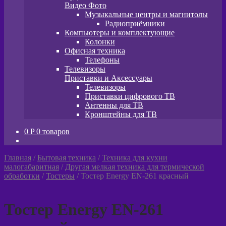
Видео Фото
Музыкальные центры и магнитолы
Радиоприёмники
Компьютеры и комплектующие
Колонки
Офисная техника
Телефоны
Телевизоры
Приставки и Аксессуары
Телевизоры
Приставки цифрового ТВ
Антенны для ТВ
Кронштейны для ТВ
0
P
0 товаров
Главная
/
Бытовая техника
/
Техника для кухни
малогабаритная
/
Другая мелкая техника для термической
обработки
/
Тостеры
/
Тостер Energy EN-261 красный
Тостер Energy EN-261