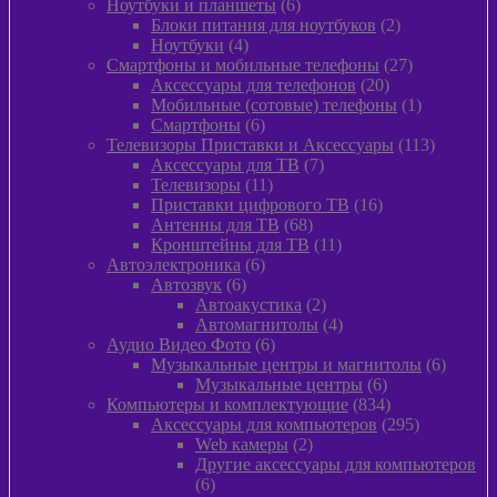
6
товар
Ноутбуки и планшеты
6
товаров
2
Блоки питания для ноутбуков
2
4
товара
Ноутбуки
4
товара
27
Смартфоны и мобильные телефоны
27
20
товаров
Аксессуары для телефонов
20
товаров
1
Мобильные (сотовые) телефоны
1
6
товар
Смартфоны
6
товаров
113
Телевизоры Приставки и Аксессуары
113
7
товаров
Аксессуары для ТВ
7
11
товаров
Телевизоры
11
товаров
16
Приставки цифрового ТВ
16
68
товаров
Антенны для ТВ
68
товаров
11
Кронштейны для ТВ
11
6
товаров
Автоэлектроника
6
6
товаров
Автозвук
6
товаров
2
Автоакустика
2
товара
4
Автомагнитолы
4
6
товара
Аудио Видео Фото
6
товаров
6
Музыкальные центры и магнитолы
6
6
товаро
Музыкальные центры
6
товаров
834
Компьютеры и комплектующие
834
товара
295
Аксессуары для компьютеров
295
2
товаров
Web камеры
2
товара
Другие аксессуары для компьютеров
6
6