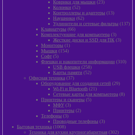
товаров
23
Коврики для мышки
23
52
товара
Колонки
52
товара
13
Контроллеры и адаптеры
13
62
товаров
Наушники
62
товара
13
Удлинители и сетевые фильтры
137
66
то
Клавиатуры
66
товаров
3
Комплектующие для компьютера
3
товара
3
Жесткие диски и SSD для ПК
3
1
товара
Мониторы
1
154
товар
Мышки
154
5
товара
Софт
5
товаров
310
Флешки и накопители информации
310
258
това
USB флешки
258
52
товаров
Карты памяти
52
37
товара
Офисная техника
37
товаров
29
Оборудование для создания сетей
29
21
товаров
Wi-Fi и Bluetooth
21
товар
8
Сетевые карты для компьютера
8
5
товар
Принтеры и сканеры
5
3
товаров
МФУ
3
товара
2
Принтеры
2
3
товара
Телефоны
3
товара
3
Проводные телефоны
3
1008
товара
Бытовая техника
1008
товаров
302
Техника для кухни крупногабаритная
302