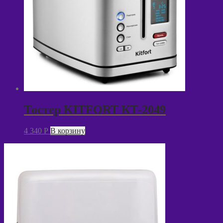
Тостер KITFORT КТ-2049
4 340
P
В корзину