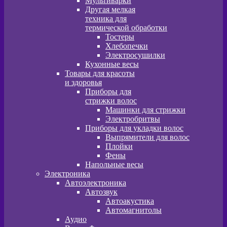
Мультиварки
Другая мелкая
техника для
термической обработки
Тостеры
Хлебопечки
Электросушилки
Кухонные весы
Товары для красоты
и здоровья
Приборы для
стрижки волос
Машинки для стрижки
Электробритвы
Приборы для укладки волос
Выпрямители для волос
Плойки
Фены
Напольные весы
Электроника
Автоэлектроника
Автозвук
Автоакустика
Автомагнитолы
Аудио