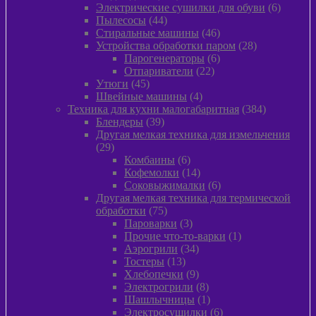
товара
6
Электрические сушилки для обуви
6
44
товаров
Пылесосы
44
товара
46
Стиральные машины
46
товаров
28
Устройства обработки паром
28
6
товаров
Парогенераторы
6
22
товаров
Отпариватели
22
45
товара
Утюги
45
товаров
4
Швейные машины
4
товара
384
Техника для кухни малогабаритная
384
39
товара
Блендеры
39
товаров
Другая мелкая техника для измельчения
29
29
товаров
6
Комбаины
6
товаров
14
Кофемолки
14
товаров
6
Соковыжималки
6
товаров
Другая мелкая техника для термической
75
обработки
75
товаров
3
Пароварки
3
товара
1
Прочие что-то-варки
1
34
товар
Аэрогрили
34
13
товара
Тостеры
13
товаров
9
Хлебопечки
9
товаров
8
Электрогрили
8
товаров
1
Шашлычницы
1
товар
6
Электросушилки
6