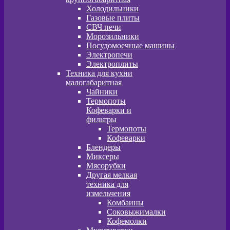
Холодильники
Газовые плиты
СВЧ печи
Морозильники
Посудомоечные машины
Электропечи
Электроплиты
Техника для кухни
малогабаритная
Чайники
Термопоты
Кофеварки и
фильтры
Термопоты
Кофеварки
Блендеры
Миксеры
Мясорубки
Другая мелкая
техника для
измельчения
Комбаины
Соковыжималки
Кофемолки