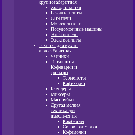
крупногабаритная
Холодильники
Газовые плиты
СВЧ печи
Морозильники
Посудомоечные машины
Электропечи
Электроплиты
Техника для кухни
малогабаритная
Чайники
Термопоты
Кофеварки и
фильтры
Термопоты
Кофеварки
Блендеры
Миксеры
Мясорубки
Другая мелкая
техника для
измельчения
Комбаины
Соковыжималки
Кофемолки