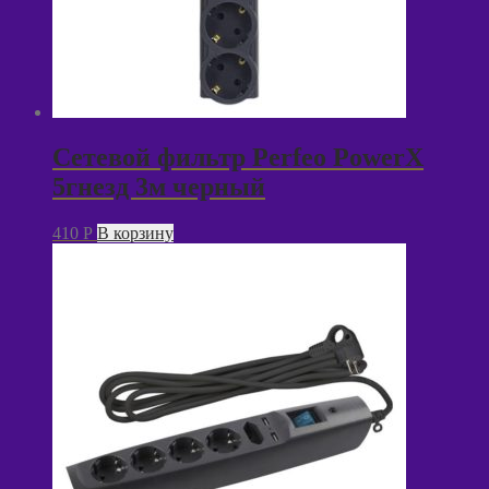
Сетевой фильтр Perfeo PowerX
5гнезд 3м черный
410
P
В корзину