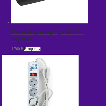
Сетевой фильтр Эра SFU 2м
черный
1 700
P
В корзину