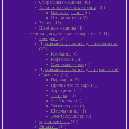
товара
46
Стиральные машины
46
товаров
28
Устройства обработки паром
28
6
товаров
Парогенераторы
6
22
товаров
Отпариватели
22
45
товара
Утюги
45
товаров
4
Швейные машины
4
товара
384
Техника для кухни малогабаритная
384
39
товара
Блендеры
39
товаров
Другая мелкая техника для измельчения
29
29
товаров
6
Комбаины
6
товаров
14
Кофемолки
14
товаров
6
Соковыжималки
6
товаров
Другая мелкая техника для термической
75
обработки
75
товаров
3
Пароварки
3
товара
1
Прочие что-то-варки
1
34
товар
Аэрогрили
34
13
товара
Тостеры
13
товаров
9
Хлебопечки
9
товаров
8
Электрогрили
8
товаров
1
Шашлычницы
1
товар
6
Электросушилки
6
14
товаров
Кухонные весы
14
19
товаров
Миксеры
19