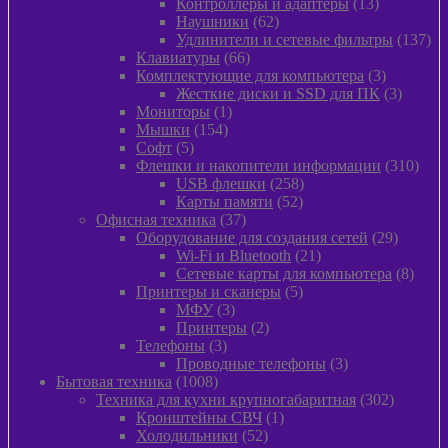
товара
13
Контроллеры и адаптеры
13
62
товаров
Наушники
62
товара
13
Удлинители и сетевые фильтры
137
66
то
Клавиатуры
66
товаров
3
Комплектующие для компьютера
3
товара
3
Жесткие диски и SSD для ПК
3
1
товара
Мониторы
1
154
товар
Мышки
154
5
товара
Софт
5
товаров
310
Флешки и накопители информации
310
258
това
USB флешки
258
52
товаров
Карты памяти
52
37
товара
Офисная техника
37
товаров
29
Оборудование для создания сетей
29
21
товаров
Wi-Fi и Bluetooth
21
товар
8
Сетевые карты для компьютера
8
5
товар
Принтеры и сканеры
5
3
товаров
МФУ
3
товара
2
Принтеры
2
3
товара
Телефоны
3
товара
3
Проводные телефоны
3
1008
товара
Бытовая техника
1008
товаров
302
Техника для кухни крупногабаритная
302
1
товара
Кронштейны СВЧ
1
52
товар
Холодильники
52