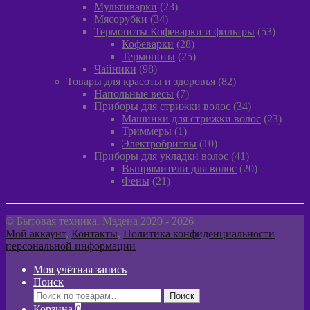
товаров
23
Мультиварки
23
34
товара
Мясорубки
34
товара
53
Термопоты Кофеварки и фильтры
53
28
товара
Кофеварки
28
товаров
25
Термопоты
25
98
товаров
Чайники
98
товаров
82
Товары для красоты и здоровья
82
7
товара
Напольные весы
7
товаров
34
Приборы для стрижки волос
34
товара
23
Машинки для стрижки волос
23
1
товара
Триммеры
1
товар
10
Электробритвы
10
товаров
41
Приборы для укладки волос
41
товар
20
Выпрямители для волос
20
21
товаров
Фены
21
товар
© Бытовая техника. Мэдена 2020 - 2026
Мой аккаунт
,
Контакты
,
Политика конфиденциальности
персональной информации
Моя учётная запись
Поиск
Искать:
Поиск
Корзина
0