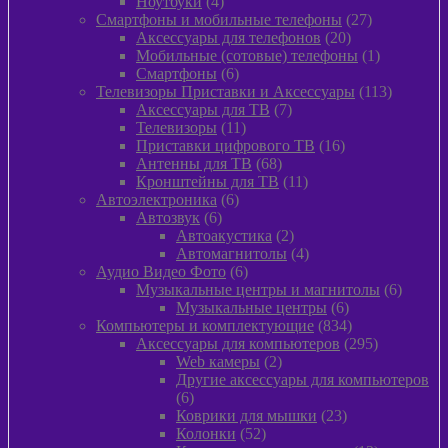
4
товара
Ноутбуки
4
товара
27
Смартфоны и мобильные телефоны
27
20
товаров
Аксессуары для телефонов
20
товаров
1
Мобильные (сотовые) телефоны
1
6
товар
Смартфоны
6
товаров
113
Телевизоры Приставки и Аксессуары
113
7
товаров
Аксессуары для ТВ
7
11
товаров
Телевизоры
11
товаров
16
Приставки цифрового ТВ
16
68
товаров
Антенны для ТВ
68
товаров
11
Кронштейны для ТВ
11
6
товаров
Автоэлектроника
6
6
товаров
Автозвук
6
товаров
2
Автоакустика
2
товара
4
Автомагнитолы
4
6
товара
Аудио Видео Фото
6
товаров
6
Музыкальные центры и магнитолы
6
6
товаро
Музыкальные центры
6
товаров
834
Компьютеры и комплектующие
834
товара
295
Аксессуары для компьютеров
295
2
товаров
Web камеры
2
товара
Другие аксессуары для компьютеров
6
6
товаров
23
Коврики для мышки
23
52
товара
Колонки
52