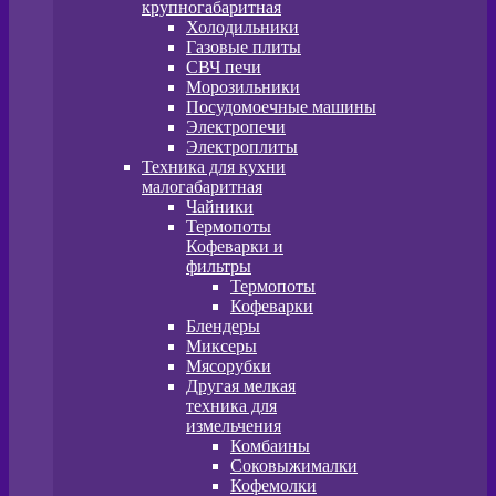
крупногабаритная
Холодильники
Газовые плиты
СВЧ печи
Морозильники
Посудомоечные машины
Электропечи
Электроплиты
Техника для кухни
малогабаритная
Чайники
Термопоты
Кофеварки и
фильтры
Термопоты
Кофеварки
Блендеры
Миксеры
Мясорубки
Другая мелкая
техника для
измельчения
Комбаины
Соковыжималки
Кофемолки