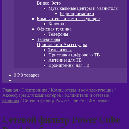
Видео Фото
Музыкальные центры и магнитолы
Радиоприёмники
Компьютеры и комплектующие
Колонки
Офисная техника
Телефоны
Телевизоры
Приставки и Аксессуары
Телевизоры
Приставки цифрового ТВ
Антенны для ТВ
Кронштейны для ТВ
0
P
0 товаров
Главная
/
Электроника
/
Компьютеры и комплектующие
/
Аксессуары для компьютеров
/
Удлинители и сетевые
фильтры
/
Сетевой фильтр Power Cube Pro 1.9м белый
Сетевой фильтр Power Cube