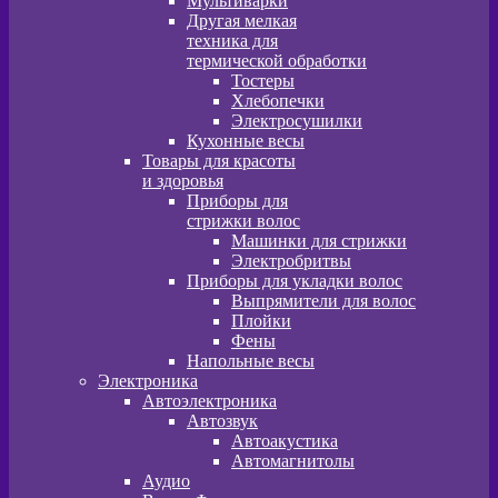
Мультиварки
Другая мелкая
техника для
термической обработки
Тостеры
Хлебопечки
Электросушилки
Кухонные весы
Товары для красоты
и здоровья
Приборы для
стрижки волос
Машинки для стрижки
Электробритвы
Приборы для укладки волос
Выпрямители для волос
Плойки
Фены
Напольные весы
Электроника
Автоэлектроника
Автозвук
Автоакустика
Автомагнитолы
Аудио