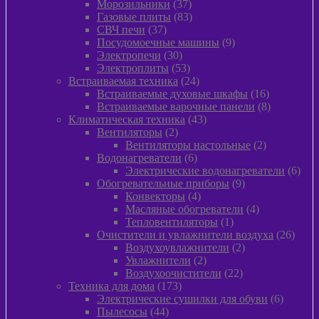
товара
37
Морозильники
37
товаров
83
Газовые плиты
83
37
товара
СВЧ печи
37
товаров
9
Посудомоечные машины
9
30
товаров
Электропечи
30
товаров
53
Электроплиты
53
товара
24
Встраиваемая техника
24
товара
16
Встраиваемые духовые шкафы
16
товаров
8
Встраиваемые варочные панели
8
43
товаров
Климатическая техника
43
2
товара
Вентиляторы
2
товара
2
Вентиляторы настольные
2
6
товара
Водонагреватели
6
товаров
6
Электрические водонагреватели
6
9
това
Обогревательные приборы
9
4
товаров
Конвекторы
4
товара
4
Масляные обогреватели
4
1
товара
Тепловентиляторы
1
товар
26
Очистители и увлажнители воздуха
26
2
товар
Воздухоувлажнители
2
2
товара
Увлажнители
2
товара
22
Воздухоочистители
22
173
товара
Техника для дома
173
товара
6
Электрические сушилки для обуви
6
44
товаров
Пылесосы
44