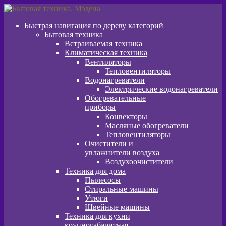
Перейти
Перейти
к
к
Быстрая навигация по дереву категорий
навигации
содержимому
Бытовая техника
Встраиваемая техника
Климатическая техника
Вентиляторы
Тепловентиляторы
Водонагреватели
Электрические водонагреватели
Обогревательные
приборы
Конвекторы
Масляные обогреватели
Тепловентиляторы
Очистители и
увлажнители воздуха
Воздухоочистители
Техника для дома
Пылeсосы
Стиральные машины
Утюги
Швейные машины
Техника для кухни
крупногабаритная