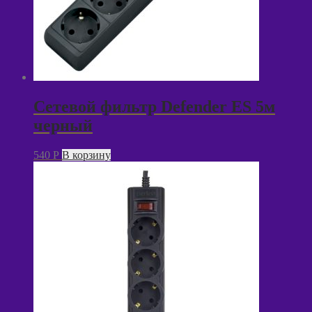
Сетевой фильтр Defender ES 5м
черный
540
P
В корзину