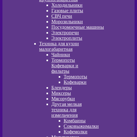
Холодильники
Газовые плиты
СВЧ печи
Морозильники
Посудомоечные машины
Электропечи
Электроплиты
Техника для кухни
малогабаритная
Чайники
Термопоты
Кофеварки и
фильтры
Термопоты
Кофеварки
Блендеры
Миксеры
Мясорубки
Другая мелкая
техника для
измельчения
Комбаины
Соковыжималки
Кофемолки