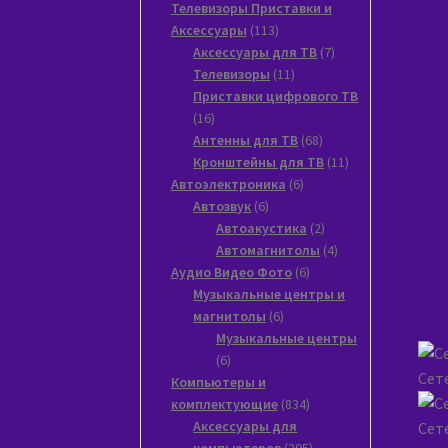
товаров
Телевизоры Приставки и
113
Аксессуары
113
товаров
7
Аксессуары для ТВ
7
11
товаров
Телевизоры
11
товаров
Приставки цифрового ТВ
16
16
товаров
68
Антенны для ТВ
68
товаров
11
Кронштейны для ТВ
11
6
товаров
Автоэлектроника
6
6
товаров
Автозвук
6
товаров
2
Автоакустика
2
товара
4
Автомагнитолы
4
6
товара
Аудио Видео Фото
6
товаров
Музыкальные центры и
6
магнитолы
6
товаров
Музыкальные центры
6
6
Сет
товаров
Компьютеры и
834
комплектующие
834
товара
Аксессуары для
Сет
295
компьютеров
295