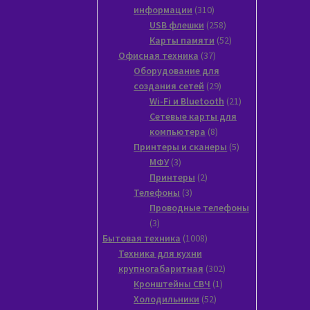
310
информации
310
товаров
258
USB флешки
258
товаров
52
Карты памяти
52
37
товара
Офисная техника
37
товаров
Оборудование для
29
создания сетей
29
товаров
21
Wi-Fi и Bluetooth
21
товар
Сетевые карты для
8
компьютера
8
товаров
5
Принтеры и сканеры
5
3
товаров
МФУ
3
товара
2
Принтеры
2
3
товара
Телефоны
3
товара
Проводные телефоны
3
3
товара
1008
Бытовая техника
1008
товаров
Техника для кухни
302
крупногабаритная
302
1
товара
Кронштейны СВЧ
1
52
товар
Холодильники
52