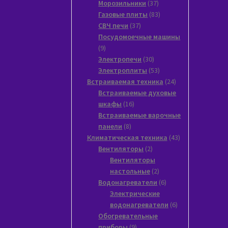
37
товара
Морозильники
37
товаров
83
Газовые плиты
83
37
товара
СВЧ печи
37
товаров
Посудомоечные машины
9
9
товаров
30
Электропечи
30
товаров
53
Электроплиты
53
товара
24
Встраиваемая техника
24
товара
Встраиваемые духовые
16
шкафы
16
товаров
Встраиваемые варочные
8
панели
8
товаров
43
Климатическая техника
43
2
товара
Вентиляторы
2
товара
Вентиляторы
2
настольные
2
товара
6
Водонагреватели
6
товаров
Электрические
6
водонагреватели
6
товаров
Обогревательные
9
приборы
9