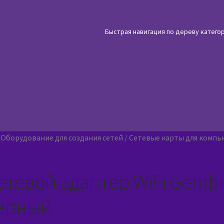
Быстрая навигация по дереву катего
/
Оборудование для создания сетей
/
Сетевые карты для компь
етевой адаптер WiFi Gemb
ерный