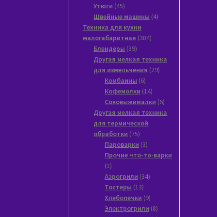
45
товара
Утюги
45
товаров
4
Швейные машины
4
товара
Техника для кухни
384
малогабаритная
384
39
товара
Блендеры
39
товаров
Другая мелкая техника
29
для измельчения
29
6
товаров
Комбаины
6
товаров
14
Кофемолки
14
товаров
6
Соковыжималки
6
товаров
Другая мелкая техника
для термической
75
обработки
75
товаров
3
Пароварки
3
товара
Прочие что-то-варки
1
1
товар
34
Аэрогрили
34
13
товара
Тостеры
13
товаров
9
Хлебопечки
9
товаров
8
Электрогрили
8