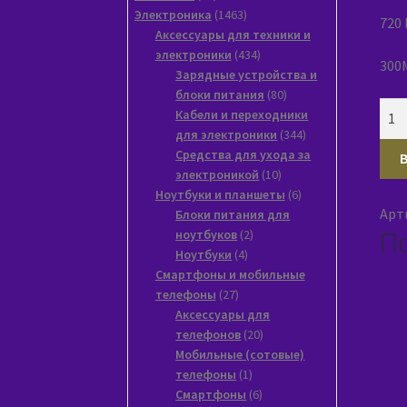
товара
1463
Электроника
1463
720
товара
Аксессуары для техники и
434
электроники
434
300М
товара
Зарядные устройства и
80
блоки питания
80
Кол
товаров
Кабели и переходники
тов
344
для электроники
344
Сет
товара
Средства для ухода за
10
электроникой
10
ада
товаров
6
Ноутбуки и планшеты
6
WiFi
Арт
товаров
Блоки питания для
Gem
П
2
ноутбуков
2
WNP
4
товара
Ноутбуки
4
UA-
товара
Смартфоны и мобильные
005
27
телефоны
27
чер
товаров
Аксессуары для
20
телефонов
20
товаров
Мобильные (сотовые)
1
телефоны
1
товар
6
Смартфоны
6