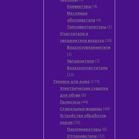
товаров
4
Конвекторы
4
товара
Масляные
4
обогреватели
4
товара
1
Тепловентиляторы
1
товар
Очистители и
26
увлажнители воздуха
26
товаров
Воздухоувлажнители
2
2
товара
2
Увлажнители
2
товара
Воздухоочистители
22
22
товара
173
Техника для дома
173
товара
Электрические сушилки
6
для обуви
6
товаров
44
Пылесосы
44
товара
46
Стиральные машины
46
товаров
Устройства обработки
28
паром
28
товаров
6
Парогенераторы
6
22
товаров
Отпариватели
22