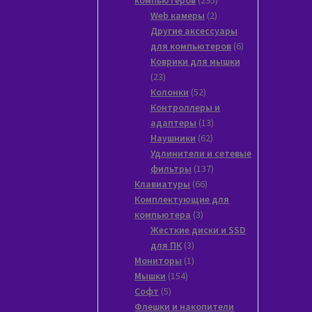
2
товаров
Web камеры
2
товара
Другие аксессуары
6
для компьютеров
6
товаров
Коврики для мышки
23
23
товара
52
Колонки
52
товара
Контроллеры и
13
адаптеры
13
62
товаров
Наушники
62
товара
Удлинители и сетевые
137
фильтры
137
66
товаров
Клавиатуры
66
товаров
Комплектующие для
3
компьютера
3
товара
Жесткие диски и SSD
3
для ПК
3
товара
1
Мониторы
1
154
товар
Мышки
154
5
товара
Софт
5
товаров
Флешки и накопители