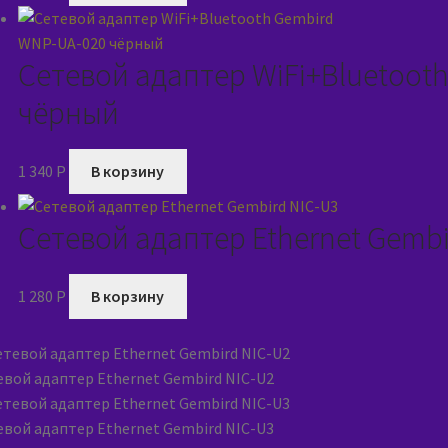
Сетевой адаптер WiFi+Bluetoot
чёрный
1 340
P
В корзину
Сетевой адаптер Ethernet Gembi
1 280
P
В корзину
евой адаптер Ethernet Gembird NIC-U2
евой адаптер Ethernet Gembird NIC-U3