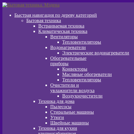
Перейти
Перейти
к
к
Быстрая навигация по дереву категорий
навигации
содержимому
Бытовая техника
Встраиваемая техника
Климатическая техника
Вентиляторы
Тепловентиляторы
Водонагреватели
Электрические водонагреватели
Обогревательные
приборы
Конвекторы
Масляные обогреватели
Тепловентиляторы
Очистители и
увлажнители воздуха
Воздухоочистители
Техника для дома
Пылeсосы
Стиральные машины
Утюги
Швейные машины
Техника для кухни
крупногабаритная