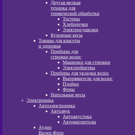
Другая мелкая
техника для
термической обработки
Тостеры
Хлебопечки
Электросушилки
Кухонные весы
Товары для красоты
и здоровья
Приборы для
стрижки волос
Машинки для стрижки
Электробритвы
Приборы для укладки волос
Выпрямители для волос
Плойки
Фены
Напольные весы
Электроника
Автоэлектроника
Автозвук
Автоакустика
Автомагнитолы
Аудио
Видео Фото