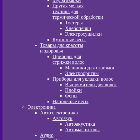
Мультиварки
Другая мелкая
техника для
термической обработки
Тостеры
Хлебопечки
Электросушилки
Кухонные весы
Товары для красоты
и здоровья
Приборы для
стрижки волос
Машинки для стрижки
Электробритвы
Приборы для укладки волос
Выпрямители для волос
Плойки
Фены
Напольные весы
Электроника
Автоэлектроника
Автозвук
Автоакустика
Автомагнитолы
Аудио