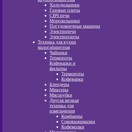
Холодильники
Газовые плиты
СВЧ печи
Морозильники
Посудомоечные машины
Электропечи
Электроплиты
Техника для кухни
малогабаритная
Чайники
Термопоты
Кофеварки и
фильтры
Термопоты
Кофеварки
Блендеры
Миксеры
Мясорубки
Другая мелкая
техника для
измельчения
Комбаины
Соковыжималки
Кофемолки