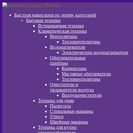
Перейти
Перейти
к
к
Быстрая навигация по дереву категорий
навигации
содержимому
Бытовая техника
Встраиваемая техника
Климатическая техника
Вентиляторы
Тепловентиляторы
Водонагреватели
Электрические водонагреватели
Обогревательные
приборы
Конвекторы
Масляные обогреватели
Тепловентиляторы
Очистители и
увлажнители воздуха
Воздухоочистители
Техника для дома
Пылeсосы
Стиральные машины
Утюги
Швейные машины
Техника для кухни
крупногабаритная