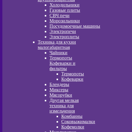
Холодильники
Газовые плиты
СВЧ печи
Морозильники
Посудомоечные машины
Электропечи
Электроплиты
Техника для кухни
малогабаритная
Чайники
Термопоты
Кофеварки и
фильтры
Термопоты
Кофеварки
Блендеры
Миксеры
Мясорубки
Другая мелкая
техника для
измельчения
Комбаины
Соковыжималки
Кофемолки