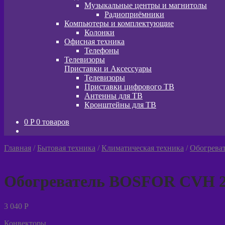
Музыкальные центры и магнитолы
Радиоприёмники
Компьютеры и комплектующие
Колонки
Офисная техника
Телефоны
Телевизоры
Приставки и Аксессуары
Телевизоры
Приставки цифрового ТВ
Антенны для ТВ
Кронштейны для ТВ
0
P
0 товаров
Главная
/
Бытовая техника
/
Климатическая техника
/
Обогрева
Обогреватель BOSFOR CVH 2
3 040
P
Конвекторы