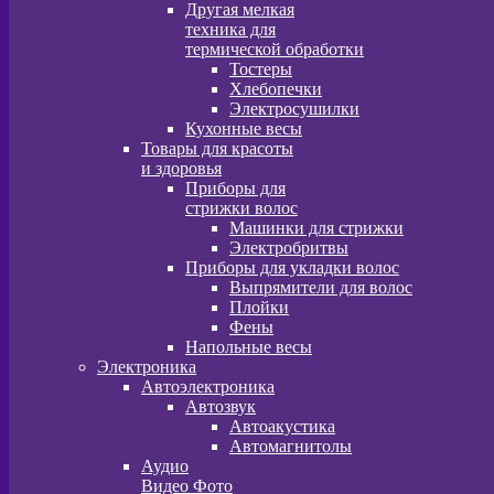
Другая мелкая
техника для
термической обработки
Тостеры
Хлебопечки
Электросушилки
Кухонные весы
Товары для красоты
и здоровья
Приборы для
стрижки волос
Машинки для стрижки
Электробритвы
Приборы для укладки волос
Выпрямители для волос
Плойки
Фены
Напольные весы
Электроника
Автоэлектроника
Автозвук
Автоакустика
Автомагнитолы
Аудио
Видео Фото