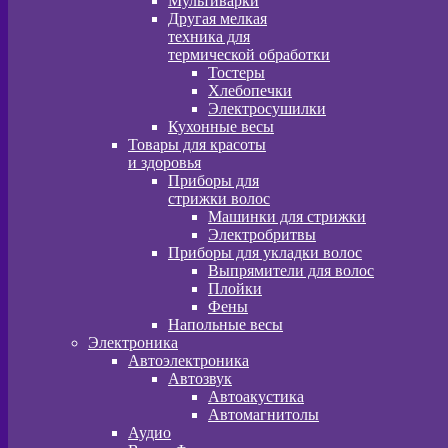
Мультиварки
Другая мелкая
техника для
термической обработки
Тостеры
Хлебопечки
Электросушилки
Кухонные весы
Товары для красоты
и здоровья
Приборы для
стрижки волос
Машинки для стрижки
Электробритвы
Приборы для укладки волос
Выпрямители для волос
Плойки
Фены
Напольные весы
Электроника
Автоэлектроника
Автозвук
Автоакустика
Автомагнитолы
Аудио