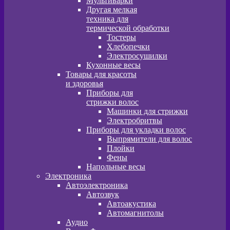
Мультиварки
Другая мелкая
техника для
термической обработки
Тостеры
Хлебопечки
Электросушилки
Кухонные весы
Товары для красоты
и здоровья
Приборы для
стрижки волос
Машинки для стрижки
Электробритвы
Приборы для укладки волос
Выпрямители для волос
Плойки
Фены
Напольные весы
Электроника
Автоэлектроника
Автозвук
Автоакустика
Автомагнитолы
Аудио