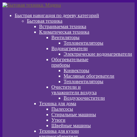
Перейти
Перейти
к
к
Быстрая навигация по дереву категорий
навигации
содержимому
Бытовая техника
Встраиваемая техника
Климатическая техника
Вентиляторы
Тепловентиляторы
Водонагреватели
Электрические водонагреватели
Обогревательные
приборы
Конвекторы
Масляные обогреватели
Тепловентиляторы
Очистители и
увлажнители воздуха
Воздухоочистители
Техника для дома
Пылeсосы
Стиральные машины
Утюги
Швейные машины
Техника для кухни
крупногабаритная