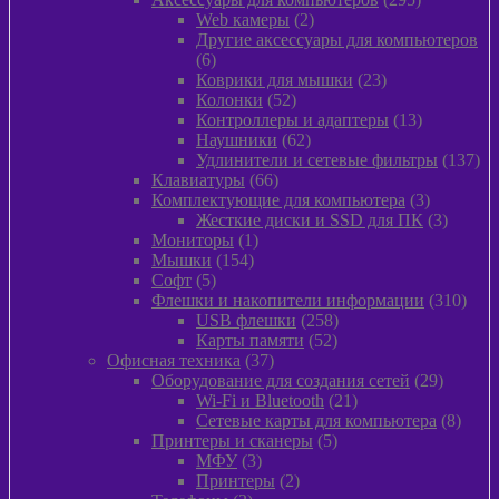
2
товаров
Web камеры
2
товара
Другие аксессуары для компьютеров
6
6
товаров
23
Коврики для мышки
23
52
товара
Колонки
52
товара
13
Контроллеры и адаптеры
13
62
товаров
Наушники
62
товара
13
Удлинители и сетевые фильтры
137
66
то
Клавиатуры
66
товаров
3
Комплектующие для компьютера
3
товара
3
Жесткие диски и SSD для ПК
3
1
товара
Мониторы
1
154
товар
Мышки
154
5
товара
Софт
5
товаров
310
Флешки и накопители информации
310
258
това
USB флешки
258
52
товаров
Карты памяти
52
37
товара
Офисная техника
37
товаров
29
Оборудование для создания сетей
29
21
товаров
Wi-Fi и Bluetooth
21
товар
8
Сетевые карты для компьютера
8
5
товар
Принтеры и сканеры
5
3
товаров
МФУ
3
товара
2
Принтеры
2