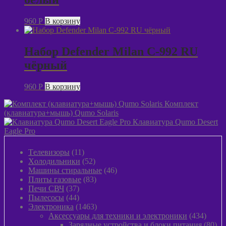
960
P
В корзину
Набор Defender Milan C-992 RU
чёрный
960
P
В корзину
Комплект
(клавиатура+мышь) Qumo Solaris
Клавиатура Qumo Desert
Eagle Pro
11
Tелевизоры
11
товаров
52
Xолодильники
52
товара
46
Машины стиральные
46
83
товаров
Плиты газовые
83
37
товара
Печи СВЧ
37
товаров
44
Пылeсосы
44
товара
1463
Электроника
1463
товара
434
Аксессуары для техники и электроники
434
товара
80
Зарядные устройства и блоки питания
80