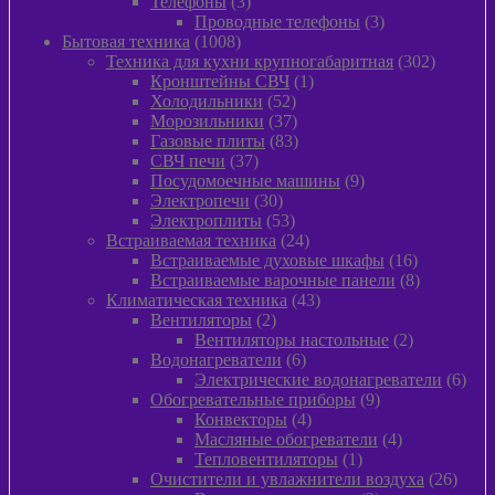
3
товара
Телефоны
3
товара
3
Проводные телефоны
3
1008
товара
Бытовая техника
1008
товаров
302
Техника для кухни крупногабаритная
302
1
товара
Кронштейны СВЧ
1
52
товар
Холодильники
52
товара
37
Морозильники
37
товаров
83
Газовые плиты
83
37
товара
СВЧ печи
37
товаров
9
Посудомоечные машины
9
30
товаров
Электропечи
30
товаров
53
Электроплиты
53
товара
24
Встраиваемая техника
24
товара
16
Встраиваемые духовые шкафы
16
товаров
8
Встраиваемые варочные панели
8
43
товаров
Климатическая техника
43
2
товара
Вентиляторы
2
товара
2
Вентиляторы настольные
2
6
товара
Водонагреватели
6
товаров
6
Электрические водонагреватели
6
9
това
Обогревательные приборы
9
4
товаров
Конвекторы
4
товара
4
Масляные обогреватели
4
1
товара
Тепловентиляторы
1
товар
26
Очистители и увлажнители воздуха
26