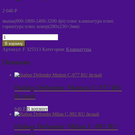
2 040
P
мышь(800-1800-2400-3200 dpi) плюс клавиатура плюс
гарнитура плюс ковер(280х230×3мм)
Количество
товара
В корзину
Набор
Артикул:
F 325513
Категория:
Клавиатуры
игровой
Defender
Похожие
Singularity
MKP-
118
Набор Defender Motion C-977 RU
белый
640
P
В корзину
Набор Defender Milan C-992 RU
белый