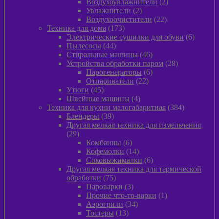
2
товар
Воздухоувлажнители
2
2
товара
Увлажнители
2
товара
22
Воздухоочистители
22
173
товара
Техника для дома
173
товара
6
Электрические сушилки для обуви
6
44
товаров
Пылесосы
44
товара
46
Стиральные машины
46
товаров
28
Устройства обработки паром
28
6
товаров
Парогенераторы
6
22
товаров
Отпариватели
22
45
товара
Утюги
45
товаров
4
Швейные машины
4
товара
384
Техника для кухни малогабаритная
384
39
товара
Блендеры
39
товаров
Другая мелкая техника для измельчения
29
29
товаров
6
Комбаины
6
товаров
14
Кофемолки
14
товаров
6
Соковыжималки
6
товаров
Другая мелкая техника для термической
75
обработки
75
товаров
3
Пароварки
3
товара
1
Прочие что-то-варки
1
34
товар
Аэрогрили
34
13
товара
Тостеры
13