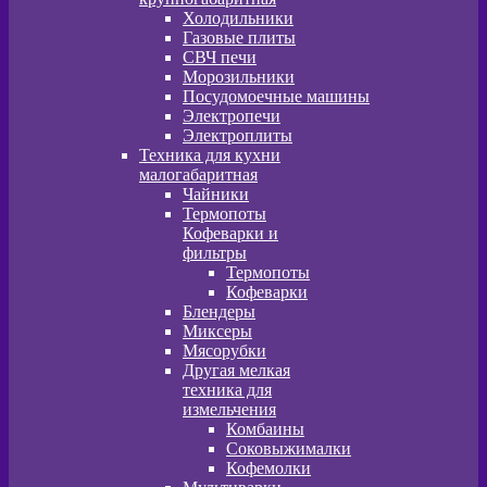
Холодильники
Газовые плиты
СВЧ печи
Морозильники
Посудомоечные машины
Электропечи
Электроплиты
Техника для кухни
малогабаритная
Чайники
Термопоты
Кофеварки и
фильтры
Термопоты
Кофеварки
Блендеры
Миксеры
Мясорубки
Другая мелкая
техника для
измельчения
Комбаины
Соковыжималки
Кофемолки