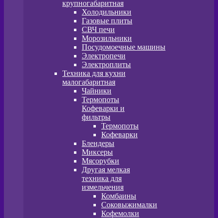
крупногабаритная
Холодильники
Газовые плиты
СВЧ печи
Морозильники
Посудомоечные машины
Электропечи
Электроплиты
Техника для кухни
малогабаритная
Чайники
Термопоты
Кофеварки и
фильтры
Термопоты
Кофеварки
Блендеры
Миксеры
Мясорубки
Другая мелкая
техника для
измельчения
Комбаины
Соковыжималки
Кофемолки