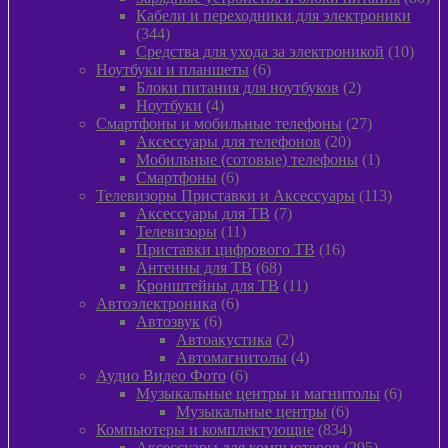
тов
Кабели и переходники для электроники
344
344
товара
10
Средства для ухода за электроникой
10
6
товар
Ноутбуки и планшеты
6
товаров
2
Блоки питания для ноутбуков
2
4
товара
Ноутбуки
4
товара
27
Смартфоны и мобильные телефоны
27
20
товаров
Аксессуары для телефонов
20
товаров
1
Мобильные (сотовые) телефоны
1
6
товар
Смартфоны
6
товаров
113
Телевизоры Приставки и Аксессуары
113
7
товаров
Аксессуары для ТВ
7
11
товаров
Телевизоры
11
товаров
16
Приставки цифрового ТВ
16
68
товаров
Антенны для ТВ
68
товаров
11
Кронштейны для ТВ
11
6
товаров
Автоэлектроника
6
6
товаров
Автозвук
6
товаров
2
Автоакустика
2
товара
4
Автомагнитолы
4
6
товара
Аудио Видео Фото
6
товаров
6
Музыкальные центры и магнитолы
6
6
товаро
Музыкальные центры
6
товаров
834
Компьютеры и комплектующие
834
товара
295
Аксессуары для компьютеров
295