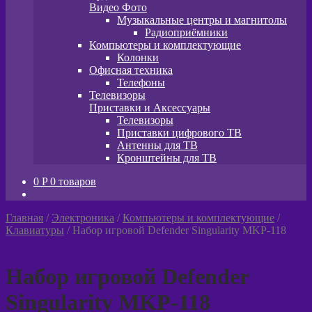
Видео Фото
Музыкальные центры и магнитолы
Радиоприёмники
Компьютеры и комплектующие
Колонки
Офисная техника
Телефоны
Телевизоры
Приставки и Аксессуары
Телевизоры
Приставки цифрового ТВ
Антенны для ТВ
Кронштейны для ТВ
0
P
0 товаров
Главная
/
Электроника
/
Компьютеры и комплектующие
/
Клавиатуры
/
Набор игровой Defender Singularity MKP-118
Набор игровой Defender
Singularity MKP-118