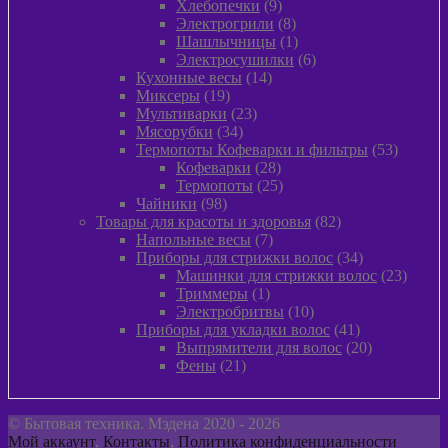
товаров
9
Хлебопечки
9
товаров
8
Электрогрили
8
товаров
1
Шашлычницы
1
товар
6
Электросушилки
6
14
товаров
Кухонные весы
14
19
товаров
Миксеры
19
товаров
23
Мультиварки
23
34
товара
Мясорубки
34
товара
53
Термопоты Кофеварки и фильтры
53
28
товара
Кофеварки
28
товаров
25
Термопоты
25
98
товаров
Чайники
98
товаров
82
Товары для красоты и здоровья
82
7
товара
Напольные весы
7
товаров
34
Приборы для стрижки волос
34
товара
23
Машинки для стрижки волос
23
1
товара
Триммеры
1
товар
10
Электробритвы
10
товаров
41
Приборы для укладки волос
41
товар
20
Выпрямители для волос
20
21
товаров
Фены
21
товар
© Бытовая техника. Мэдена 2020 - 2026
Мой аккаунт
,
Контакты
,
Политика конфиденциальности