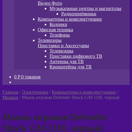
Видео Фото
Музыкальные центры и магнитолы
Радиоприёмники
Компьютеры и комплектующие
Колонки
Офисная техника
Телефоны
Телевизоры
Приставки и Аксессуары
Телевизоры
Приставки цифрового ТВ
Антенны для ТВ
Кронштейны для ТВ
0
P
0 товаров
Главная
/
Электроника
/
Компьютеры и комплектующие
/
Мышки
/
Мышь игровая Defender Shock GM-110L черный
Мышь игровая Defender
Shock GM-110L черный