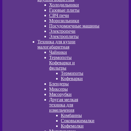
Холодильники
Газовые плиты
СВЧ печи
Морозильники
Посудомоечные машины
Электропечи
Электроплиты
Техника для кухни
малогабаритная
Чайники
Термопоты
Кофеварки и
фильтры
Термопоты
Кофеварки
Блендеры
Миксеры
Мясорубки
Другая мелкая
техника для
измельчения
Комбаины
Соковыжималки
Кофемолки