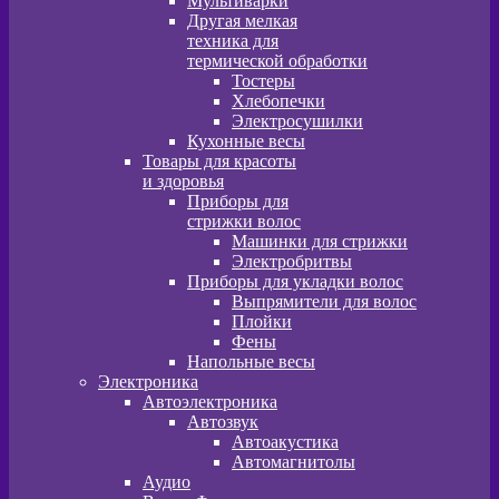
Мультиварки
Другая мелкая
техника для
термической обработки
Тостеры
Хлебопечки
Электросушилки
Кухонные весы
Товары для красоты
и здоровья
Приборы для
стрижки волос
Машинки для стрижки
Электробритвы
Приборы для укладки волос
Выпрямители для волос
Плойки
Фены
Напольные весы
Электроника
Автоэлектроника
Автозвук
Автоакустика
Автомагнитолы
Аудио