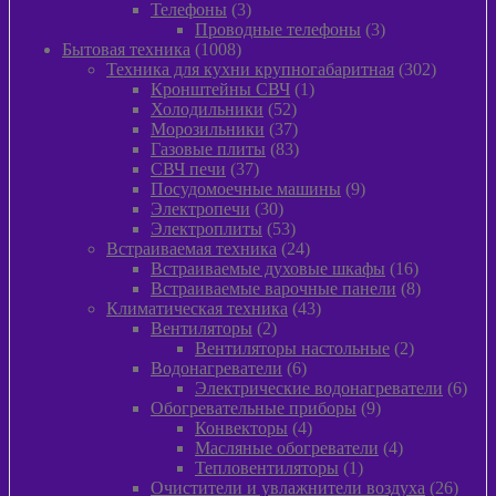
3
товара
Телефоны
3
товара
3
Проводные телефоны
3
1008
товара
Бытовая техника
1008
товаров
302
Техника для кухни крупногабаритная
302
1
товара
Кронштейны СВЧ
1
52
товар
Холодильники
52
товара
37
Морозильники
37
товаров
83
Газовые плиты
83
37
товара
СВЧ печи
37
товаров
9
Посудомоечные машины
9
30
товаров
Электропечи
30
товаров
53
Электроплиты
53
товара
24
Встраиваемая техника
24
товара
16
Встраиваемые духовые шкафы
16
товаров
8
Встраиваемые варочные панели
8
43
товаров
Климатическая техника
43
2
товара
Вентиляторы
2
товара
2
Вентиляторы настольные
2
6
товара
Водонагреватели
6
товаров
6
Электрические водонагреватели
6
9
това
Обогревательные приборы
9
4
товаров
Конвекторы
4
товара
4
Масляные обогреватели
4
1
товара
Тепловентиляторы
1
товар
26
Очистители и увлажнители воздуха
26