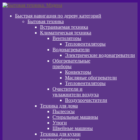
Перейти
Перейти
к
к
Быстрая навигация по дереву категорий
навигации
содержимому
Бытовая техника
Встраиваемая техника
Климатическая техника
Вентиляторы
Тепловентиляторы
Водонагреватели
Электрические водонагреватели
Обогревательные
приборы
Конвекторы
Масляные обогреватели
Тепловентиляторы
Очистители и
увлажнители воздуха
Воздухоочистители
Техника для дома
Пылeсосы
Стиральные машины
Утюги
Швейные машины
Техника для кухни
крупногабаритная