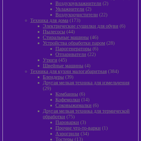
2
товар
Воздухоувлажнители
2
2
товара
Увлажнители
2
товара
22
Воздухоочистители
22
173
товара
Техника для дома
173
товара
6
Электрические сушилки для обуви
6
44
товаров
Пылесосы
44
товара
46
Стиральные машины
46
товаров
28
Устройства обработки паром
28
6
товаров
Парогенераторы
6
22
товаров
Отпариватели
22
45
товара
Утюги
45
товаров
4
Швейные машины
4
товара
384
Техника для кухни малогабаритная
384
39
товара
Блендеры
39
товаров
Другая мелкая техника для измельчения
29
29
товаров
6
Комбаины
6
товаров
14
Кофемолки
14
товаров
6
Соковыжималки
6
товаров
Другая мелкая техника для термической
75
обработки
75
товаров
3
Пароварки
3
товара
1
Прочие что-то-варки
1
34
товар
Аэрогрили
34
13
товара
Тостеры
13