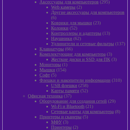
товара
295
Аксессуары для компьютеров
295
2
товаров
Web камеры
2
товара
Другие аксессуары для компьютеров
6
6
товаров
23
Коврики для мышки
23
52
товара
Колонки
52
товара
13
Контроллеры и адаптеры
13
62
товаров
Наушники
62
товара
13
Удлинители и сетевые фильтры
137
66
то
Клавиатуры
66
товаров
3
Комплектующие для компьютера
3
товара
3
Жесткие диски и SSD для ПК
3
1
товара
Мониторы
1
154
товар
Мышки
154
5
товара
Софт
5
товаров
310
Флешки и накопители информации
310
258
това
USB флешки
258
52
товаров
Карты памяти
52
37
товара
Офисная техника
37
товаров
29
Оборудование для создания сетей
29
21
товаров
Wi-Fi и Bluetooth
21
товар
8
Сетевые карты для компьютера
8
5
товар
Принтеры и сканеры
5
3
товаров
МФУ
3
товара
2
Принтеры
2