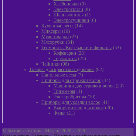
товаров
9
Хлебопечки
9
товаров
8
Электрогрили
8
товаров
1
Шашлычницы
1
товар
6
Электросушилки
6
14
товаров
Кухонные весы
14
19
товаров
Миксеры
19
товаров
23
Мультиварки
23
34
товара
Мясорубки
34
товара
53
Термопоты Кофеварки и фильтры
53
28
товара
Кофеварки
28
товаров
25
Термопоты
25
98
товаров
Чайники
98
товаров
82
Товары для красоты и здоровья
82
7
товара
Напольные весы
7
товаров
34
Приборы для стрижки волос
34
товара
23
Машинки для стрижки волос
23
1
товара
Триммеры
1
товар
10
Электробритвы
10
товаров
41
Приборы для укладки волос
41
товар
20
Выпрямители для волос
20
21
товаров
Фены
21
товар
© Бытовая техника. Мэдена 2020 - 2026