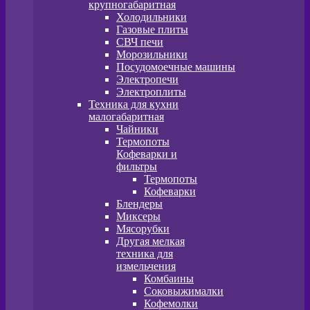
крупногабаритная
Холодильники
Газовые плиты
СВЧ печи
Морозильники
Посудомоечные машины
Электропечи
Электроплиты
Техника для кухни
малогабаритная
Чайники
Термопоты
Кофеварки и
фильтры
Термопоты
Кофеварки
Блендеры
Миксеры
Мясорубки
Другая мелкая
техника для
измельчения
Комбаины
Соковыжималки
Кофемолки