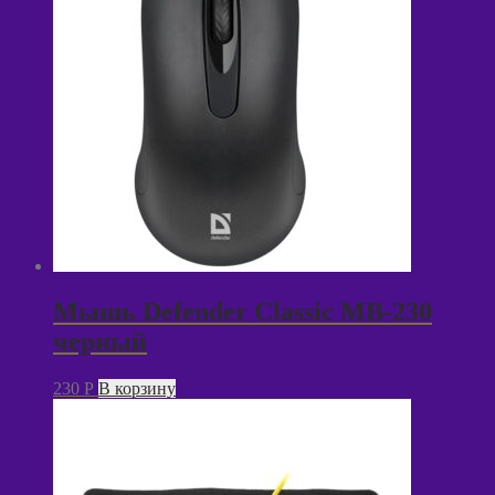
Мышь Defender Classic MB-230
черный
230
P
В корзину