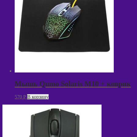
Мышь Qumo Solaris M10 + коврик
570
P
В корзину