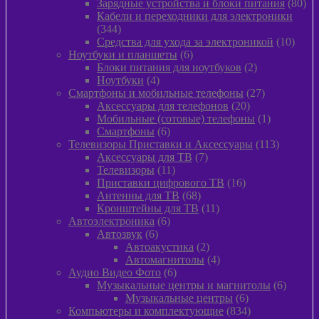
товара
80
Зарядные устройства и блоки питания
80
тов
Кабели и переходники для электроники
344
344
товара
10
Средства для ухода за электроникой
10
6
товар
Ноутбуки и планшеты
6
товаров
2
Блоки питания для ноутбуков
2
4
товара
Ноутбуки
4
товара
27
Смартфоны и мобильные телефоны
27
20
товаров
Аксессуары для телефонов
20
товаров
1
Мобильные (сотовые) телефоны
1
6
товар
Смартфоны
6
товаров
113
Телевизоры Приставки и Аксессуары
113
7
товаров
Аксессуары для ТВ
7
11
товаров
Телевизоры
11
товаров
16
Приставки цифрового ТВ
16
68
товаров
Антенны для ТВ
68
товаров
11
Кронштейны для ТВ
11
6
товаров
Автоэлектроника
6
6
товаров
Автозвук
6
товаров
2
Автоакустика
2
товара
4
Автомагнитолы
4
6
товара
Аудио Видео Фото
6
товаров
6
Музыкальные центры и магнитолы
6
6
товаро
Музыкальные центры
6
товаров
834
Компьютеры и комплектующие
834