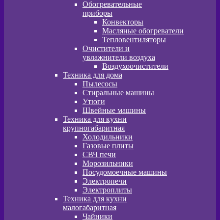
Обогревательные
приборы
Конвекторы
Масляные обогреватели
Тепловентиляторы
Очистители и
увлажнители воздуха
Воздухоочистители
Техника для дома
Пылeсосы
Стиральные машины
Утюги
Швейные машины
Техника для кухни
крупногабаритная
Холодильники
Газовые плиты
СВЧ печи
Морозильники
Посудомоечные машины
Электропечи
Электроплиты
Техника для кухни
малогабаритная
Чайники