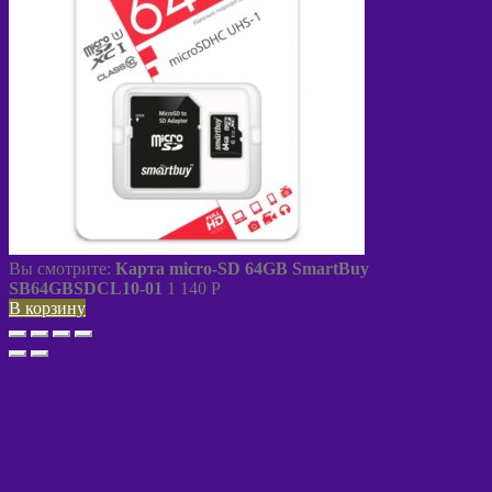
Вы смотрите:
Карта micro-SD 64GB SmartBuy
SB64GBSDCL10-01
1 140
P
В корзину