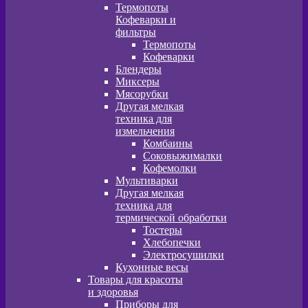
Термопоты
Кофеварки и
фильтры
Термопоты
Кофеварки
Блендеры
Миксеры
Мясорубки
Другая мелкая
техника для
измельчения
Комбаины
Соковыжималки
Кофемолки
Мультиварки
Другая мелкая
техника для
термической обработки
Тостеры
Хлебопечки
Электросушилки
Кухонные весы
Товары для красоты
и здоровья
Приборы для