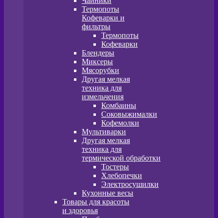
Чайники
Термопоты
Кофеварки и
фильтры
Термопоты
Кофеварки
Блендеры
Миксеры
Мясорубки
Другая мелкая
техника для
измельчения
Комбаины
Соковыжималки
Кофемолки
Мультиварки
Другая мелкая
техника для
термической обработки
Тостеры
Хлебопечки
Электросушилки
Кухонные весы
Товары для красоты
и здоровья