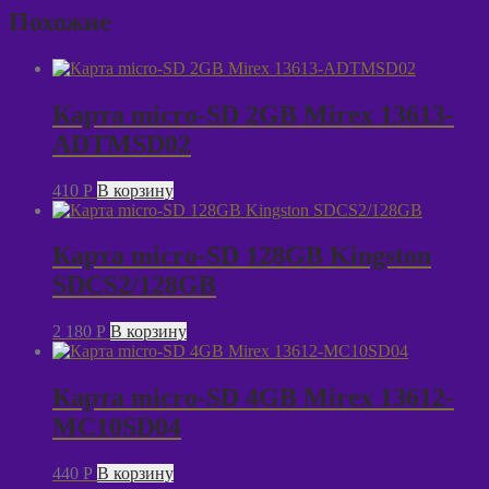
SD
Похожие
64GB
SmartBuy
SB64GBSDCL10-
01
Карта micro-SD 2GB Mirex 13613-
ADTMSD02
410
P
В корзину
Карта micro-SD 128GB Kingston
SDCS2/128GB
2 180
P
В корзину
Карта micro-SD 4GB Mirex 13612-
MC10SD04
440
P
В корзину