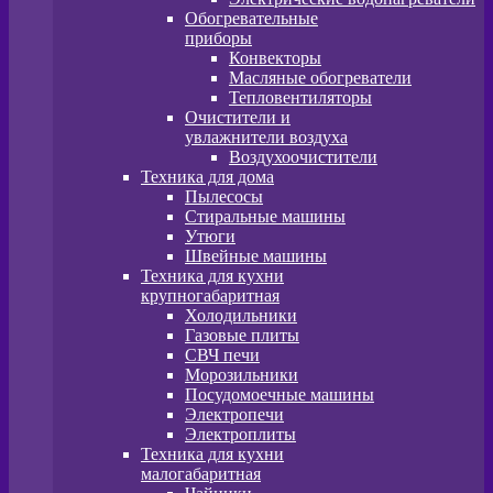
Обогревательные
приборы
Конвекторы
Масляные обогреватели
Тепловентиляторы
Очистители и
увлажнители воздуха
Воздухоочистители
Техника для дома
Пылeсосы
Стиральные машины
Утюги
Швейные машины
Техника для кухни
крупногабаритная
Холодильники
Газовые плиты
СВЧ печи
Морозильники
Посудомоечные машины
Электропечи
Электроплиты
Техника для кухни
малогабаритная