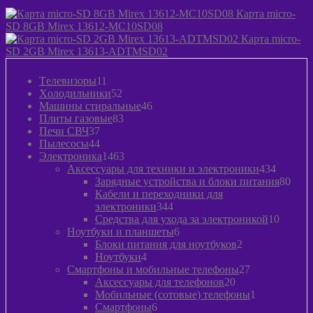
Карта micro-
SD 8GB Mirex 13612-MC10SD08
Карта micro-
SD 2GB Mirex 13613-ADTMSD02
11
Tелевизоры
11
товаров
52
Xолодильники
52
товара
46
Машины стиральные
46
83
товаров
Плиты газовые
83
37
товара
Печи СВЧ
37
товаров
44
Пылeсосы
44
товара
1463
Электроника
1463
товара
434
Аксессуары для техники и электроники
434
товара
80
Зарядные устройства и блоки питания
80
това
Кабели и переходники для
344
электроники
344
товара
10
Средства для ухода за электроникой
10
6
товаро
Ноутбуки и планшеты
6
товаров
2
Блоки питания для ноутбуков
2
4
товара
Ноутбуки
4
товара
27
Смартфоны и мобильные телефоны
27
20
товаров
Аксессуары для телефонов
20
товаров
1
Мобильные (сотовые) телефоны
1
6
товар
Смартфоны
6