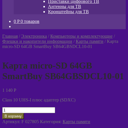
Приставки цифрового ТВ
Антенны для ТВ
Кронштейны для ТВ
0
P
0 товаров
Главная
/
Электроника
/
Компьютеры и комплектующие
/
Флешки и накопители информации
/
Карты памяти
/
Карта
micro-SD 64GB SmartBuy SB64GBSDCL10-01
Карта micro-SD 64GB
SmartBuy SB64GBSDCL10-01
1 140
P
Class 10 UHS-I плюс адаптер (SDXC)
Количество
товара
В корзину
Карта
Артикул:
F 027805
Категория:
Карты памяти
micro-