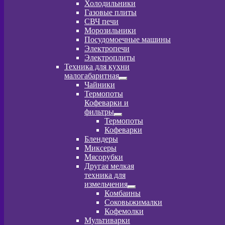
Развернутое
Холодильники
вложенное
Газовые плиты
меню
СВЧ печи
Морозильники
Посудомоечные машины
Электропечи
Электроплиты
Техника для кухни
малогабаритная
Развернутое
Чайники
вложенное
Термопоты
меню
Кофеварки и
фильтры
Развернутое
Термопоты
вложенное
Кофеварки
меню
Блендеры
Миксеры
Мясорубки
Другая мелкая
техника для
измельчения
Развернутое
Комбаины
вложенное
Соковыжималки
меню
Кофемолки
Мультиварки