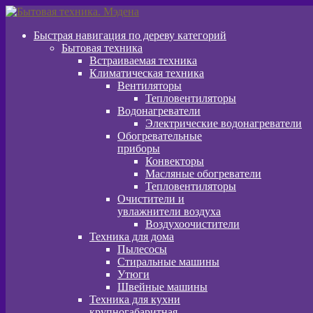
Перейти
Перейти
к
к
Быстрая навигация по дереву категорий
навигации
содержимому
Бытовая техника
Встраиваемая техника
Климатическая техника
Вентиляторы
Тепловентиляторы
Водонагреватели
Электрические водонагреватели
Обогревательные
приборы
Конвекторы
Масляные обогреватели
Тепловентиляторы
Очистители и
увлажнители воздуха
Воздухоочистители
Техника для дома
Пылeсосы
Стиральные машины
Утюги
Швейные машины
Техника для кухни
крупногабаритная