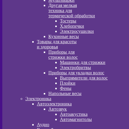
Мультиварки
Другая мелкая
техника для
термической обработки
Тостеры
Хлебопечки
Электросушилки
Кухонные весы
Товары для красоты
и здоровья
Приборы для
стрижки волос
Машинки для стрижки
Электробритвы
Приборы для укладки волос
Выпрямители для волос
Плойки
Фены
Напольные весы
Электроника
Автоэлектроника
Автозвук
Автоакустика
Автомагнитолы
Аудио