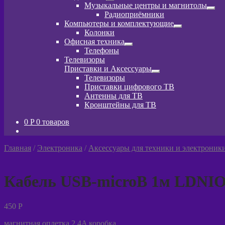
Развернутое
Музыкальные центры и магнитолы
вложенное
Разв
Радиоприёмники
меню
вло
Компьютеры и комплектующие
мен
Развернутое
Колонки
вложенное
Офисная техника
меню
Развернутое
Телефоны
вложенное
Телевизоры
меню
Приставки и Аксессуары
Развернутое
Телевизоры
вложенное
Приставки цифрового ТВ
меню
Антенны для ТВ
Кронштейны для ТВ
0
P
0 товаров
Главная
/
Электроника
/
Аксессуары для техники и электроник
Кабель USB-microB 1м LDNIO
450
P
магнитная оплетка 2.4A коробка