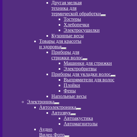
Другая мелкая
техника для
термической обработки
Развернутое
Тостеры
вложенное
Хлебопечки
меню
Электросушилки
Кухонные весы
Товары для красоты
и здоровья
Развернутое
Приборы для
вложенное
стрижки волос
меню
Развернутое
Машинки для стрижки
вложенное
Электробритвы
меню
Приборы для укладки волос
Развернутое
Выпрямители для волос
вложенное
Плойки
меню
Фены
Напольные весы
Электроника
Развернутое
Автоэлектроника
вложенное
Развернутое
Автозвук
меню
вложенное
Развернутое
Автоакустика
меню
вложенное
Автомагнитолы
меню
Аудио
Видео Фото