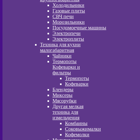
Холодильники
Газовые плиты
СВЧ печи
Морозильники
Посудомоечные машины
Электропечи
Электроплиты
Техника для кухни
малогабаритная
Чайники
Термопоты
Кофеварки и
фильтры
Термопоты
Кофеварки
Блендеры
Миксеры
Мясорубки
Другая мелкая
техника для
измельчения
Комбаины
Соковыжималки
Кофемолки