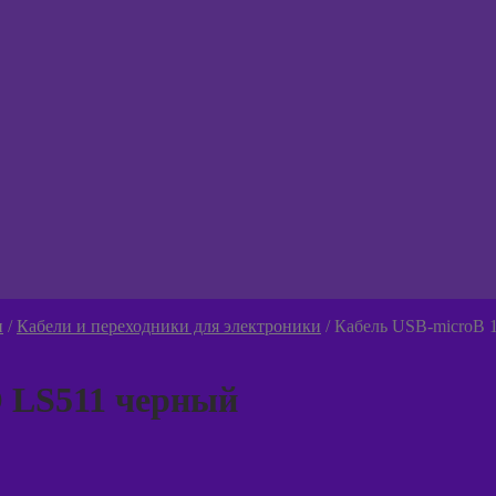
ернутое
женное
ю
и
/
Кабели и переходники для электроники
/
Кабель USB-microB 
 LS511 черный