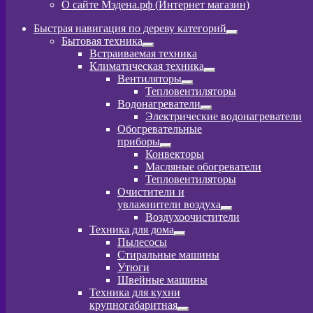
О сайте Мэдена.рф (Интернет магазин)
Быстрая навигация по дереву категорий
Развернутое
Бытовая техника
вложенное
Развернутое
Встраиваемая техника
меню
вложенное
Климатическая техника
меню
Развернутое
Вентиляторы
вложенное
Развернутое
Тепловентиляторы
меню
вложенное
Водонагреватели
меню
Развернутое
Электрические водонагреватели
вложенное
Обогревательные
меню
приборы
Развернутое
Конвекторы
вложенное
Масляные обогреватели
меню
Тепловентиляторы
Очистители и
увлажнители воздуха
Развернутое
Воздухоочистители
вложенное
Техника для дома
меню
Развернутое
Пылeсосы
вложенное
Стиральные машины
меню
Утюги
Швейные машины
Техника для кухни
крупногабаритная