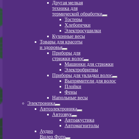
Другая мелкая
техника для
термической обработки
Развернутое
Тостеры
вложенное
Хлебопечки
меню
Электросушилки
Кухонные весы
Товары для красоты
и здоровья
Развернутое
Приборы для
вложенное
стрижки волос
меню
Развернутое
Машинки для стрижки
вложенное
Электробритвы
меню
Приборы для укладки волос
Развернутое
Выпрямители для волос
вложенное
Плойки
меню
Фены
Напольные весы
Электроника
Развернутое
Автоэлектроника
вложенное
Развернутое
Автозвук
меню
вложенное
Развернутое
Автоакустика
меню
вложенное
Автомагнитолы
меню
Аудио
Видео Фото