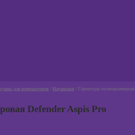
ернутое
женное
ю
суары для компьютеров
/
Наушники
/
Гарнитура полноразмерная 
овая Defender Aspis Pro