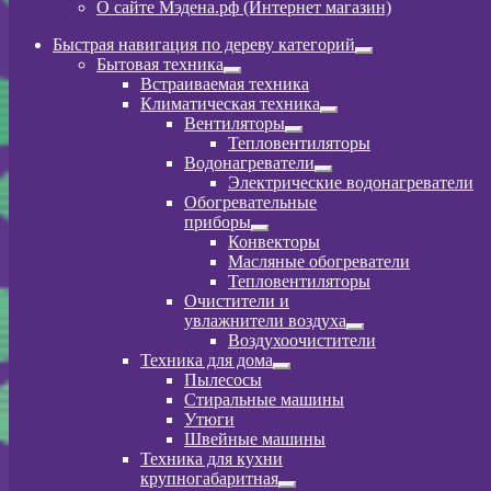
О сайте Мэдена.рф (Интернет магазин)
Быстрая навигация по дереву категорий
Развернутое
Бытовая техника
вложенное
Развернутое
Встраиваемая техника
меню
вложенное
Климатическая техника
меню
Развернутое
Вентиляторы
вложенное
Развернутое
Тепловентиляторы
меню
вложенное
Водонагреватели
меню
Развернутое
Электрические водонагреватели
вложенное
Обогревательные
меню
приборы
Развернутое
Конвекторы
вложенное
Масляные обогреватели
меню
Тепловентиляторы
Очистители и
увлажнители воздуха
Развернутое
Воздухоочистители
вложенное
Техника для дома
меню
Развернутое
Пылeсосы
вложенное
Стиральные машины
меню
Утюги
Швейные машины
Техника для кухни
крупногабаритная