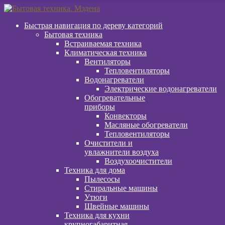
Перейти
Перейти
к
к
Быстрая навигация по дереву категорий
навигации
содержимому
Бытовая техника
Встраиваемая техника
Климатическая техника
Вентиляторы
Тепловентиляторы
Водонагреватели
Электрические водонагреватели
Обогревательные
приборы
Конвекторы
Масляные обогреватели
Тепловентиляторы
Очистители и
увлажнители воздуха
Воздухоочистители
Техника для дома
Пылeсосы
Стиральные машины
Утюги
Швейные машины
Техника для кухни
крупногабаритная