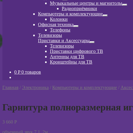
Развернутое
Музыкальные центры и магнитолы
вложенное
Разв
Радиоприёмники
меню
вло
Компьютеры и комплектующие
мен
Развернутое
Колонки
вложенное
Офисная техника
меню
Развернутое
Телефоны
вложенное
Телевизоры
меню
Приставки и Аксессуары
Развернутое
Телевизоры
вложенное
Приставки цифрового ТВ
меню
Антенны для ТВ
Кронштейны для ТВ
0
P
0 товаров
Главная
/
Электроника
/
Компьютеры и комплектующие
/
Аксес
Гарнитура полноразмерная игр
3 660
P
объемный звук 7.1, 2м