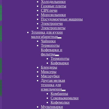
Развернутое
Холодильники
вложенное
Газовые плиты
меню
СВЧ печи
Морозильники
Посудомоечные машины
Электропечи
Электроплиты
Техника для кухни
малогабаритная
Развернутое
Чайники
вложенное
Термопоты
меню
Кофеварки и
фильтры
Развернутое
Термопоты
вложенное
Кофеварки
меню
Блендеры
Миксеры
Мясорубки
Другая мелкая
техника для
измельчения
Развернутое
Комбаины
вложенное
Соковыжималки
меню
Кофемолки
Мультиварки