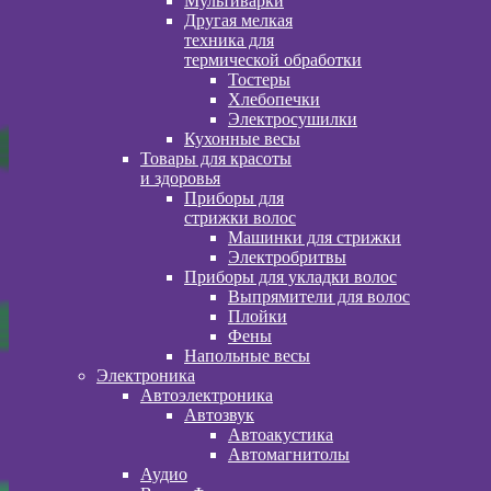
Мультиварки
Другая мелкая
техника для
термической обработки
Тостеры
Хлебопечки
Электросушилки
Кухонные весы
Товары для красоты
и здоровья
Приборы для
стрижки волос
Машинки для стрижки
Электробритвы
Приборы для укладки волос
Выпрямители для волос
Плойки
Фены
Напольные весы
Электроника
Автоэлектроника
Автозвук
Автоакустика
Автомагнитолы
Аудио