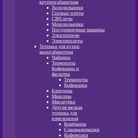
крупногабаритная
Холодильники
Газовые плиты
СВЧ печи
Морозильники
Посудомоечные машины
Электропечи
Электроплиты
Техника для кухни
малогабаритная
Чайники
Термопоты
Кофеварки и
фильтры
Термопоты
Кофеварки
Блендеры
Миксеры
Мясорубки
Другая мелкая
техника для
измельчения
Комбаины
Соковыжималки
Кофемолки