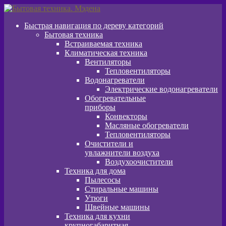
Перейти
Перейти
к
к
Быстрая навигация по дереву категорий
навигации
содержимому
Бытовая техника
Встраиваемая техника
Климатическая техника
Вентиляторы
Тепловентиляторы
Водонагреватели
Электрические водонагреватели
Обогревательные
приборы
Конвекторы
Масляные обогреватели
Тепловентиляторы
Очистители и
увлажнители воздуха
Воздухоочистители
Техника для дома
Пылeсосы
Стиральные машины
Утюги
Швейные машины
Техника для кухни
крупногабаритная