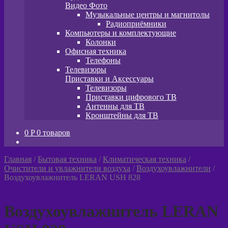
Видео Фото
Музыкальные центры и магнитолы
Радиоприёмники
Компьютеры и комплектующие
Колонки
Офисная техника
Телефоны
Телевизоры
Приставки и Аксессуары
Телевизоры
Приставки цифрового ТВ
Антенны для ТВ
Кронштейны для ТВ
0
P
0 товаров
Главная
/
Бытовая техника
/
Климатическая техника
/
Очистители и увлажнители воздуха
/
Воздухоувлажнители
/
Воздухоувлажнитель LERAN USH 828
Воздухоувлажнитель LERAN