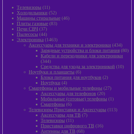
11
Tелевизоры
11
товаров
52
Xолодильники
52
товара
46
Машины стиральные
46
83
товаров
Плиты газовые
83
37
товара
Печи СВЧ
37
товаров
44
Пылeсосы
44
товара
1463
Электроника
1463
товара
434
Аксессуары для техники и электроники
434
товара
80
Зарядные устройства и блоки питания
80
тов
Кабели и переходники для электроники
344
344
товара
10
Средства для ухода за электроникой
10
6
товар
Ноутбуки и планшеты
6
товаров
2
Блоки питания для ноутбуков
2
4
товара
Ноутбуки
4
товара
27
Смартфоны и мобильные телефоны
27
20
товаров
Аксессуары для телефонов
20
товаров
1
Мобильные (сотовые) телефоны
1
6
товар
Смартфоны
6
товаров
113
Телевизоры Приставки и Аксессуары
113
7
товаров
Аксессуары для ТВ
7
11
товаров
Телевизоры
11
товаров
16
Приставки цифрового ТВ
16
68
товаров
Антенны для ТВ
68