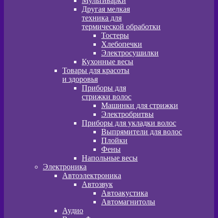
Мультиварки
Другая мелкая
техника для
термической обработки
Тостеры
Хлебопечки
Электросушилки
Кухонные весы
Товары для красоты
и здоровья
Приборы для
стрижки волос
Машинки для стрижки
Электробритвы
Приборы для укладки волос
Выпрямители для волос
Плойки
Фены
Напольные весы
Электроника
Автоэлектроника
Автозвук
Автоакустика
Автомагнитолы
Аудио