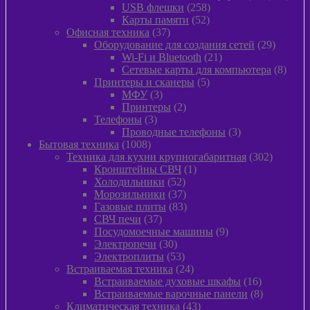
258
това
USB флешки
258
52
товаров
Карты памяти
52
37
товара
Офисная техника
37
товаров
29
Оборудование для создания сетей
29
21
товаров
Wi-Fi и Bluetooth
21
товар
8
Сетевые карты для компьютера
8
5
товар
Принтеры и сканеры
5
3
товаров
МФУ
3
товара
2
Принтеры
2
3
товара
Телефоны
3
товара
3
Проводные телефоны
3
1008
товара
Бытовая техника
1008
товаров
302
Техника для кухни крупногабаритная
302
1
товара
Кронштейны СВЧ
1
52
товар
Холодильники
52
товара
37
Морозильники
37
товаров
83
Газовые плиты
83
37
товара
СВЧ печи
37
товаров
9
Посудомоечные машины
9
30
товаров
Электропечи
30
товаров
53
Электроплиты
53
товара
24
Встраиваемая техника
24
товара
16
Встраиваемые духовые шкафы
16
товаров
8
Встраиваемые варочные панели
8
43
товаров
Климатическая техника
43