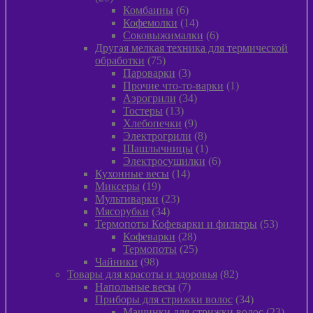
товаров
6
Комбаины
6
товаров
14
Кофемолки
14
товаров
6
Соковыжималки
6
товаров
Другая мелкая техника для термической
75
обработки
75
товаров
3
Пароварки
3
товара
1
Прочие что-то-варки
1
34
товар
Аэрогрили
34
13
товара
Тостеры
13
товаров
9
Хлебопечки
9
товаров
8
Электрогрили
8
товаров
1
Шашлычницы
1
товар
6
Электросушилки
6
14
товаров
Кухонные весы
14
19
товаров
Миксеры
19
товаров
23
Мультиварки
23
34
товара
Мясорубки
34
товара
53
Термопоты Кофеварки и фильтры
53
28
товара
Кофеварки
28
товаров
25
Термопоты
25
98
товаров
Чайники
98
товаров
82
Товары для красоты и здоровья
82
7
товара
Напольные весы
7
товаров
34
Приборы для стрижки волос
34
товара
23
Машинки для стрижки волос
23