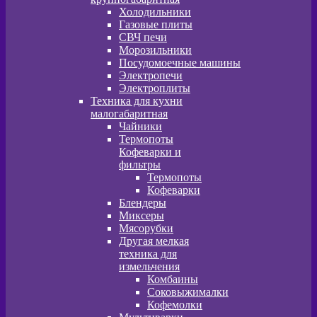
Холодильники
Газовые плиты
СВЧ печи
Морозильники
Посудомоечные машины
Электропечи
Электроплиты
Техника для кухни
малогабаритная
Чайники
Термопоты
Кофеварки и
фильтры
Термопоты
Кофеварки
Блендеры
Миксеры
Мясорубки
Другая мелкая
техника для
измельчения
Комбаины
Соковыжималки
Кофемолки