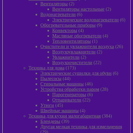
2
товара
Вентиляторы
2
товара
2
Вентиляторы настольные
2
6
товара
Водонагреватели
6
товаров
6
Электрические водонагреватели
6
9
това
Обогревательные приборы
9
4
товаров
Конвекторы
4
товара
4
Масляные обогреватели
4
1
товара
Тепловентиляторы
1
товар
26
Очистители и увлажнители воздуха
26
2
товар
Воздухоувлажнители
2
2
товара
Увлажнители
2
товара
22
Воздухоочистители
22
173
товара
Техника для дома
173
товара
6
Электрические сушилки для обуви
6
44
товаров
Пылесосы
44
товара
46
Стиральные машины
46
товаров
28
Устройства обработки паром
28
6
товаров
Парогенераторы
6
22
товаров
Отпариватели
22
45
товара
Утюги
45
товаров
4
Швейные машины
4
товара
384
Техника для кухни малогабаритная
384
39
товара
Блендеры
39
товаров
Другая мелкая техника для измельчения
29
29