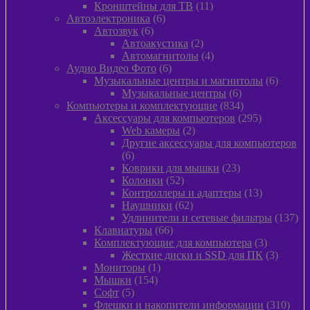
товаров
11
Кронштейны для ТВ
11
6
товаров
Автоэлектроника
6
6
товаров
Автозвук
6
товаров
2
Автоакустика
2
товара
4
Автомагнитолы
4
6
товара
Аудио Видео Фото
6
товаров
6
Музыкальные центры и магнитолы
6
6
товаро
Музыкальные центры
6
товаров
834
Компьютеры и комплектующие
834
товара
295
Аксессуары для компьютеров
295
2
товаров
Web камеры
2
товара
Другие аксессуары для компьютеров
6
6
товаров
23
Коврики для мышки
23
52
товара
Колонки
52
товара
13
Контроллеры и адаптеры
13
62
товаров
Наушники
62
товара
13
Удлинители и сетевые фильтры
137
66
то
Клавиатуры
66
товаров
3
Комплектующие для компьютера
3
товара
3
Жесткие диски и SSD для ПК
3
1
товара
Мониторы
1
154
товар
Мышки
154
5
товара
Софт
5
товаров
310
Флешки и накопители информации
310