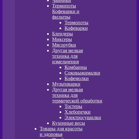
Чайники
Термопоты
Кофеварки и
фильтры
Термопоты
Кофеварки
Блендеры
Миксеры
Мясорубки
Другая мелкая
техника для
измельчения
Комбаины
Соковыжималки
Кофемолки
Мультиварки
Другая мелкая
техника для
термической обработки
Тостеры
Хлебопечки
Электросушилки
Кухонные весы
Товары для красоты
и здоровья