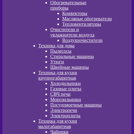
Обогревательные
приборы
Конвекторы
Масляные обогреватели
Тепловентиляторы
Очистители и
увлажнители воздуха
Воздухоочистители
Техника для дома
Пылeсосы
Стиральные машины
Утюги
Швейные машины
Техника для кухни
крупногабаритная
Холодильники
Газовые плиты
СВЧ печи
Морозильники
Посудомоечные машины
Электропечи
Электроплиты
Техника для кухни
малогабаритная
Чайники