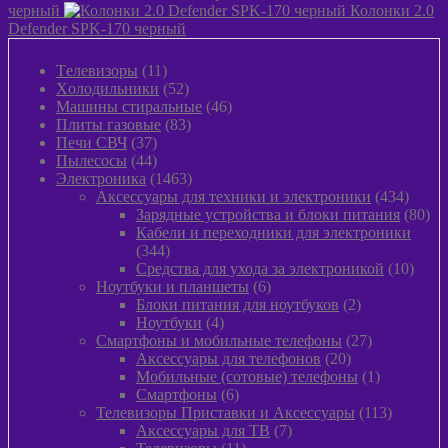
черный
Колонки 2.0
Defender SPK-170 черный
11
Tелевизоры
11
товаров
52
Xолодильники
52
товара
46
Машины стиральные
46
83
товаров
Плиты газовые
83
37
товара
Печи СВЧ
37
товаров
44
Пылeсосы
44
товара
1463
Электроника
1463
товара
434
Аксессуары для техники и электроники
434
товара
80
Зарядные устройства и блоки питания
80
тов
Кабели и переходники для электроники
344
344
товара
10
Средства для ухода за электроникой
10
6
товар
Ноутбуки и планшеты
6
товаров
2
Блоки питания для ноутбуков
2
4
товара
Ноутбуки
4
товара
27
Смартфоны и мобильные телефоны
27
20
товаров
Аксессуары для телефонов
20
товаров
1
Мобильные (сотовые) телефоны
1
6
товар
Смартфоны
6
товаров
113
Телевизоры Приставки и Аксессуары
113
7
товаров
Аксессуары для ТВ
7
11
товаров