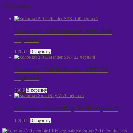
Qumo
Похожие
Mask
AS004
Колонки 2.0 Defender SPK-190
черный
1 080
P
В корзину
Колонки 2.0 Defender SPK 22
чёрный
330
P
В корзину
Колонки SmartBuy W70 чёрный
1 780
P
В корзину
Колонки 2.0 Gembird 105