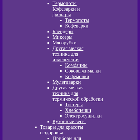
Термопоты
Кофеварки и
фильтры
Термопоты
Кофеварки
Блендеры
Миксеры
Мясорубки
Другая мелкая
техника для
измельчения
Комбаины
Соковыжималки
Кофемолки
Мультиварки
Другая мелкая
техника для
термической обработки
Тостеры
Хлебопечки
Электросушилки
Кухонные весы
Товары для красоты
и здоровья
Приборы для