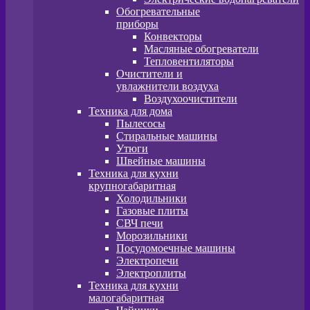
Обогревательные
приборы
Конвекторы
Масляные обогреватели
Тепловентиляторы
Очистители и
увлажнители воздуха
Воздухоочистители
Техника для дома
Пылeсосы
Стиральные машины
Утюги
Швейные машины
Техника для кухни
крупногабаритная
Холодильники
Газовые плиты
СВЧ печи
Морозильники
Посудомоечные машины
Электропечи
Электроплиты
Техника для кухни
малогабаритная