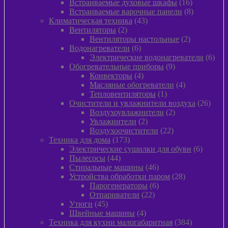
товара
16
Встраиваемые духовые шкафы
16
товаров
8
Встраиваемые варочные панели
8
43
товаров
Климатическая техника
43
2
товара
Вентиляторы
2
товара
2
Вентиляторы настольные
2
6
товара
Водонагреватели
6
товаров
6
Электрические водонагреватели
6
9
това
Обогревательные приборы
9
4
товаров
Конвекторы
4
товара
4
Масляные обогреватели
4
1
товара
Тепловентиляторы
1
товар
26
Очистители и увлажнители воздуха
26
2
товар
Воздухоувлажнители
2
2
товара
Увлажнители
2
товара
22
Воздухоочистители
22
173
товара
Техника для дома
173
товара
6
Электрические сушилки для обуви
6
44
товаров
Пылесосы
44
товара
46
Стиральные машины
46
товаров
28
Устройства обработки паром
28
6
товаров
Парогенераторы
6
22
товаров
Отпариватели
22
45
товара
Утюги
45
товаров
4
Швейные машины
4
товара
384
Техника для кухни малогабаритная
384