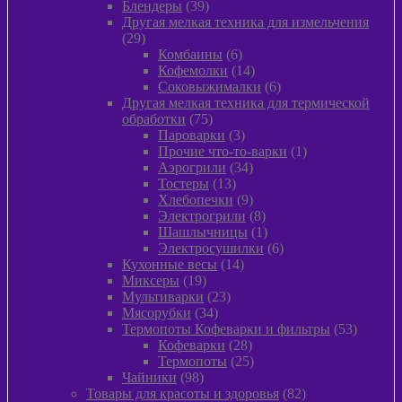
39
товара
Блендеры
39
товаров
Другая мелкая техника для измельчения
29
29
товаров
6
Комбаины
6
товаров
14
Кофемолки
14
товаров
6
Соковыжималки
6
товаров
Другая мелкая техника для термической
75
обработки
75
товаров
3
Пароварки
3
товара
1
Прочие что-то-варки
1
34
товар
Аэрогрили
34
13
товара
Тостеры
13
товаров
9
Хлебопечки
9
товаров
8
Электрогрили
8
товаров
1
Шашлычницы
1
товар
6
Электросушилки
6
14
товаров
Кухонные весы
14
19
товаров
Миксеры
19
товаров
23
Мультиварки
23
34
товара
Мясорубки
34
товара
53
Термопоты Кофеварки и фильтры
53
28
товара
Кофеварки
28
товаров
25
Термопоты
25
98
товаров
Чайники
98
товаров
82
Товары для красоты и здоровья
82