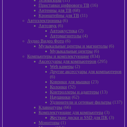
Телевизоры
11
товаров
16
Приставки цифрового ТВ
16
68
товаров
Антенны для ТВ
68
товаров
11
Кронштейны для ТВ
11
6
товаров
Автоэлектроника
6
6
товаров
Автозвук
6
товаров
2
Автоакустика
2
товара
4
Автомагнитолы
4
6
товара
Аудио Видео Фото
6
товаров
6
Музыкальные центры и магнитолы
6
6
товаро
Музыкальные центры
6
товаров
834
Компьютеры и комплектующие
834
товара
295
Аксессуары для компьютеров
295
2
товаров
Web камеры
2
товара
Другие аксессуары для компьютеров
6
6
товаров
23
Коврики для мышки
23
52
товара
Колонки
52
товара
13
Контроллеры и адаптеры
13
62
товаров
Наушники
62
товара
13
Удлинители и сетевые фильтры
137
66
то
Клавиатуры
66
товаров
3
Комплектующие для компьютера
3
товара
3
Жесткие диски и SSD для ПК
3
1
товара
Мониторы
1