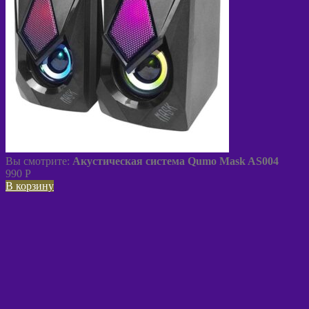
Вы смотрите:
Акустическая система Qumo Mask AS004
990
P
В корзину