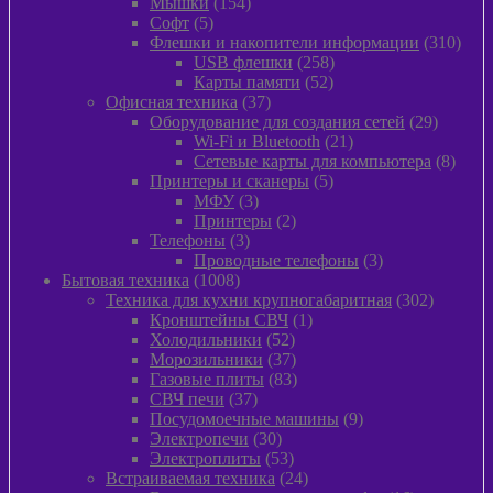
154
товар
Мышки
154
5
товара
Софт
5
товаров
310
Флешки и накопители информации
310
258
това
USB флешки
258
52
товаров
Карты памяти
52
37
товара
Офисная техника
37
товаров
29
Оборудование для создания сетей
29
21
товаров
Wi-Fi и Bluetooth
21
товар
8
Сетевые карты для компьютера
8
5
товар
Принтеры и сканеры
5
3
товаров
МФУ
3
товара
2
Принтеры
2
3
товара
Телефоны
3
товара
3
Проводные телефоны
3
1008
товара
Бытовая техника
1008
товаров
302
Техника для кухни крупногабаритная
302
1
товара
Кронштейны СВЧ
1
52
товар
Холодильники
52
товара
37
Морозильники
37
товаров
83
Газовые плиты
83
37
товара
СВЧ печи
37
товаров
9
Посудомоечные машины
9
30
товаров
Электропечи
30
товаров
53
Электроплиты
53
товара
24
Встраиваемая техника
24