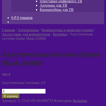
Приставки цифрового ТВ
Антенны для ТВ
Кронштейны для ТВ
0
P
0 товаров
Главная
/
Электроника
/
Компьютеры и комплектующие
/
Аксессуары для компьютеров
/
Колонки
/
Акустическая
система Qumo Mask AS004
Акустическая система Qumo
Mask AS004
990
P
Акустические системы 2.0
Количество
товара
В корзину
Акустическая
Артикул:
G 15-07-0Y-00-000753
Категория:
Колонки
система