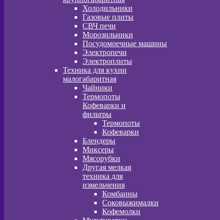
Холодильники
Газовые плиты
СВЧ печи
Морозильники
Посудомоечные машины
Электропечи
Электроплиты
Техника для кухни
малогабаритная
Чайники
Термопоты
Кофеварки и
фильтры
Термопоты
Кофеварки
Блендеры
Миксеры
Мясорубки
Другая мелкая
техника для
измельчения
Комбаины
Соковыжималки
Кофемолки