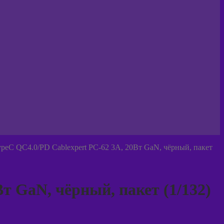
eC QC4.0/PD Cablexpert PC-62 3A, 20Вт GaN, чёрный, пакет
т GaN, чёрный, пакет (1/132)