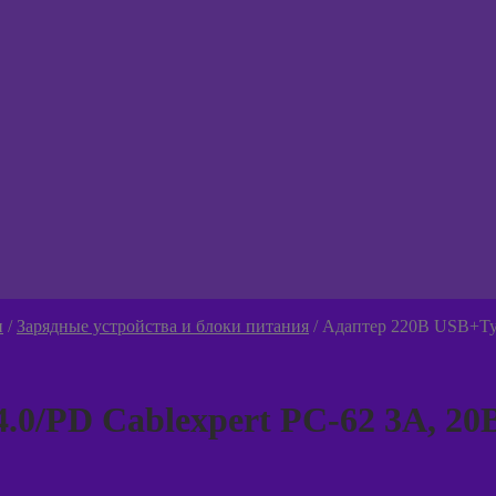
и
/
Зарядные устройства и блоки питания
/
Адаптер 220В USB+Typ
/PD Cablexpert PC-62 3A, 20В