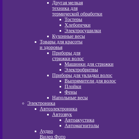
Другая мелкая
техника для
термической обработки
Тостеры
Хлебопечки
Электросушилки
Кухонные весы
Товары для красоты
и здоровья
Приборы для
стрижки волос
Машинки для стрижки
Электробритвы
Приборы для укладки волос
Выпрямители для волос
Плойки
Фены
Напольные весы
Электроника
Автоэлектроника
Автозвук
Автоакустика
Автомагнитолы
Аудио
Видео Фото