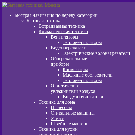
Перейти
Перейти
к
к
Быстрая навигация по дереву категорий
навигации
содержимому
Бытовая техника
Встраиваемая техника
Климатическая техника
Вентиляторы
Тепловентиляторы
Водонагреватели
Электрические водонагреватели
Обогревательные
приборы
Конвекторы
Масляные обогреватели
Тепловентиляторы
Очистители и
увлажнители воздуха
Воздухоочистители
Техника для дома
Пылeсосы
Стиральные машины
Утюги
Швейные машины
Техника для кухни
крупногабаритная