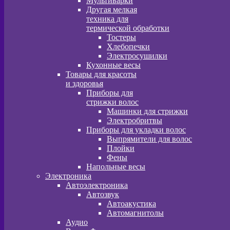
Мультиварки
Другая мелкая
техника для
термической обработки
Тостеры
Хлебопечки
Электросушилки
Кухонные весы
Товары для красоты
и здоровья
Приборы для
стрижки волос
Машинки для стрижки
Электробритвы
Приборы для укладки волос
Выпрямители для волос
Плойки
Фены
Напольные весы
Электроника
Автоэлектроника
Автозвук
Автоакустика
Автомагнитолы
Аудио