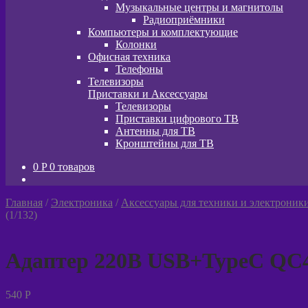
Музыкальные центры и магнитолы
Радиоприёмники
Компьютеры и комплектующие
Колонки
Офисная техника
Телефоны
Телевизоры
Приставки и Аксессуары
Телевизоры
Приставки цифрового ТВ
Антенны для ТВ
Кронштейны для ТВ
0
P
0 товаров
Главная
/
Электроника
/
Аксессуары для техники и электроник
(1/132)
Адаптер 220В USB+TypeC QC4.0
540
P