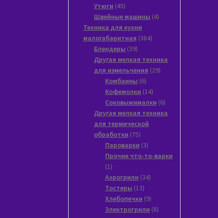
45
товара
Утюги
45
товаров
4
Швейные машины
4
товара
Техника для кухни
384
малогабаритная
384
39
товара
Блендеры
39
товаров
Другая мелкая техника
29
для измельчения
29
6
товаров
Комбаины
6
товаров
14
Кофемолки
14
товаров
6
Соковыжималки
6
товаров
Другая мелкая техника
для термической
75
обработки
75
товаров
3
Пароварки
3
товара
Прочие что-то-варки
1
1
товар
34
Аэрогрили
34
13
товара
Тостеры
13
товаров
9
Хлебопечки
9
товаров
8
Электрогрили
8