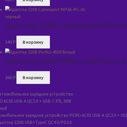
Адаптер 220В Cablexpert MP3A-
340
P
В корзину
Адаптер 220В Perfeo 4659 белый
260
P
В корзину
омобильное зарядное устройство PERO AC05 USB-A QC3.0 + US