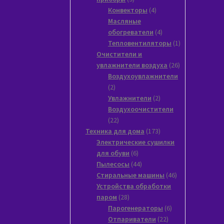
товаров
4
Конвекторы
4
товара
Масляные
4
обогреватели
4
товара
1
Тепловентиляторы
1
товар
Очистители и
26
увлажнители воздуха
26
товаров
Воздухоувлажнители
2
2
товара
2
Увлажнители
2
товара
Воздухоочистители
22
22
товара
173
Техника для дома
173
товара
Электрические сушилки
6
для обуви
6
товаров
44
Пылесосы
44
товара
46
Стиральные машины
46
товаров
Устройства обработки
28
паром
28
товаров
6
Парогенераторы
6
22
товаров
Отпариватели
22