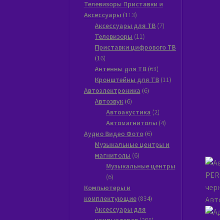
товаров
Телевизоры Приставки и
113
Аксессуары
113
товаров
7
Аксессуары для ТВ
7
11
товаров
Телевизоры
11
товаров
Приставки цифрового ТВ
16
16
товаров
68
Антенны для ТВ
68
товаров
11
Кронштейны для ТВ
11
6
товаров
Автоэлектроника
6
6
товаров
Автозвук
6
товаров
2
Автоакустика
2
товара
4
Автомагнитолы
4
6
товара
Аудио Видео Фото
6
товаров
Музыкальные центры и
6
магнитолы
6
товаров
Музыкальные центры
6
6
товаров
Компьютеры и
834
комплектующие
834
Авт
товара
Аксессуары для
295
компьютеров
295