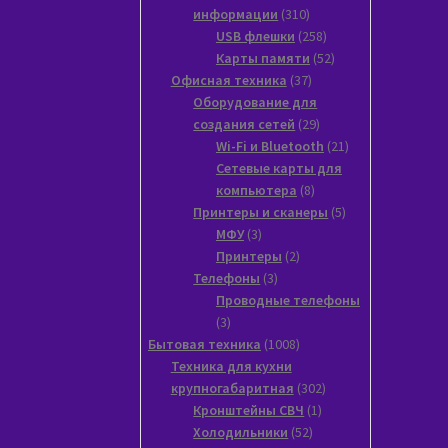
310
информации
310
товаров
258
USB флешки
258
товаров
52
Карты памяти
52
37
товара
Офисная техника
37
товаров
Оборудование для
29
создания сетей
29
товаров
21
Wi-Fi и Bluetooth
21
товар
Сетевые карты для
8
компьютера
8
товаров
5
Принтеры и сканеры
5
3
товаров
МФУ
3
товара
2
Принтеры
2
3
товара
Телефоны
3
товара
Проводные телефоны
3
3
товара
1008
Бытовая техника
1008
товаров
Техника для кухни
302
крупногабаритная
302
1
товара
Кронштейны СВЧ
1
52
товар
Холодильники
52