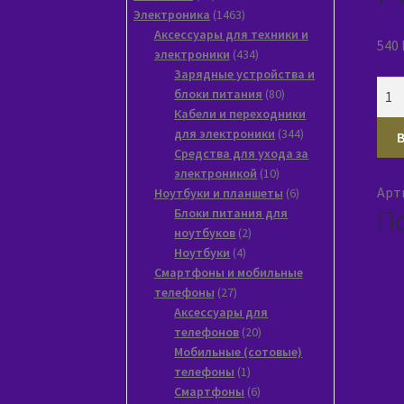
товара
1463
Электроника
1463
товара
Аксессуары для техники и
540
434
электроники
434
товара
Зарядные устройства и
Кол
80
блоки питания
80
тов
товаров
Кабели и переходники
Ада
344
для электроники
344
товара
Средства для ухода за
220
10
электроникой
10
USB
Арт
товаров
6
Ноутбуки и планшеты
6
QC4
П
товаров
Блоки питания для
Cabl
2
ноутбуков
2
PC-
4
товара
Ноутбуки
4
61
товара
Смартфоны и мобильные
3A,
27
телефоны
27
товаров
20В
Аксессуары для
20
телефонов
20
GaN
товаров
Мобильные (сотовые)
бел
1
телефоны
1
пак
товар
6
Смартфоны
6
(1/1