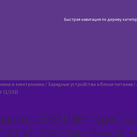
Быстрая навигация по дереву катего
хники и электроники
/
Зарядные устройства и блоки питания
/
т (1/132)
даптер 220В USB+TypeC QC4
C-61 3A, 20Вт GaN, белый, п