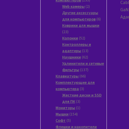
2
товаров
Web камеры
2
товара
Другие аксессуары
Адап
6
для компьютеров
6
товаров
Коврики для мышки
23
23
товара
52
Колонки
52
товара
Контроллеры и
13
адаптеры
13
62
товаров
Наушники
62
товара
Удлинители и сетевые
137
фильтры
137
66
товаров
Клавиатуры
66
товаров
Комплектующие для
3
компьютера
3
товара
Жесткие диски и SSD
3
для ПК
3
товара
1
Мониторы
1
154
товар
Мышки
154
5
товара
Софт
5
товаров
Флешки и накопители