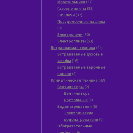
37
товара
Морозильники
37
товаров
83
Газовые плиты
83
37
товара
СВЧ печи
37
товаров
Посудомоечные машины
9
9
товаров
30
Электропечи
30
товаров
53
Электроплиты
53
товара
24
Встраиваемая техника
24
товара
Встраиваемые духовые
16
шкафы
16
товаров
Встраиваемые варочные
8
панели
8
товаров
43
Климатическая техника
43
2
товара
Вентиляторы
2
товара
Вентиляторы
2
настольные
2
товара
6
Водонагреватели
6
товаров
Электрические
6
водонагреватели
6
товаров
Обогревательные
9
приборы
9