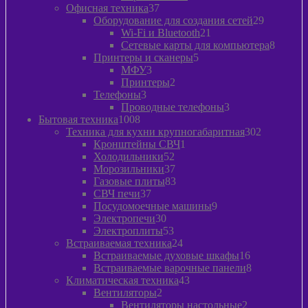
37
товара
Офисная техника
37
товаров
29
Оборудование для создания сетей
29
21
товаров
Wi-Fi и Bluetooth
21
товар
8
Сетевые карты для компьютера
8
5
товаро
Принтеры и сканеры
5
3
товаров
МФУ
3
товара
2
Принтеры
2
3
товара
Телефоны
3
товара
3
Проводные телефоны
3
1008
товара
Бытовая техника
1008
товаров
302
Техника для кухни крупногабаритная
302
1
товара
Кронштейны СВЧ
1
52
товар
Холодильники
52
товара
37
Морозильники
37
товаров
83
Газовые плиты
83
37
товара
СВЧ печи
37
товаров
9
Посудомоечные машины
9
30
товаров
Электропечи
30
товаров
53
Электроплиты
53
товара
24
Встраиваемая техника
24
товара
16
Встраиваемые духовые шкафы
16
товаров
8
Встраиваемые варочные панели
8
43
товаров
Климатическая техника
43
2
товара
Вентиляторы
2
товара
2
Вентиляторы настольные
2