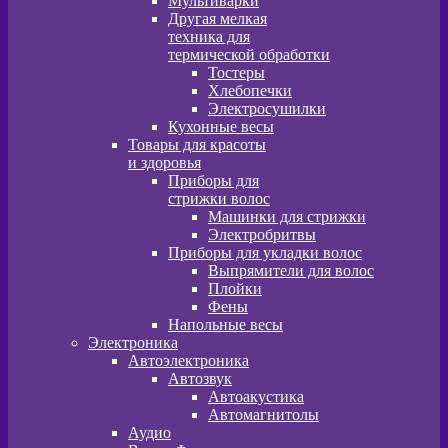
Мультиварки
Другая мелкая
техника для
термической обработки
Тостеры
Хлебопечки
Электросушилки
Кухонные весы
Товары для красоты
и здоровья
Приборы для
стрижки волос
Машинки для стрижки
Электробритвы
Приборы для укладки волос
Выпрямители для волос
Плойки
Фены
Напольные весы
Электроника
Автоэлектроника
Автозвук
Автоакустика
Автомагнитолы
Аудио