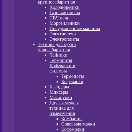
крупногабаритная
Холодильники
Газовые плиты
СВЧ печи
Морозильники
Посудомоечные машины
Электропечи
Электроплиты
Техника для кухни
малогабаритная
Чайники
Термопоты
Кофеварки и
фильтры
Термопоты
Кофеварки
Блендеры
Миксеры
Мясорубки
Другая мелкая
техника для
измельчения
Комбаины
Соковыжималки
Кофемолки