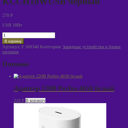
KCCH18WUSB черный
270
P
USB 18Вт
Количество
товара
В корзину
Адаптер
Артикул:
F 569340
Категория:
Зарядные устройства и блоки
авто
питания
Космос
KCCH18WUSB
Похожие
черный
Адаптер 220В Perfeo 4658 белый
210
P
В корзину