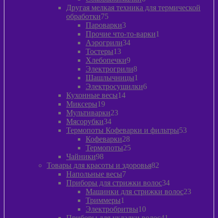
товаров
Другая мелкая техника для термической
75
обработки
75
товаров
3
Пароварки
3
товара
1
Прочие что-то-варки
1
34
товар
Аэрогрили
34
13
товара
Тостеры
13
товаров
9
Хлебопечки
9
товаров
8
Электрогрили
8
товаров
1
Шашлычницы
1
товар
6
Электросушилки
6
14
товаров
Кухонные весы
14
19
товаров
Миксеры
19
товаров
23
Мультиварки
23
34
товара
Мясорубки
34
товара
53
Термопоты Кофеварки и фильтры
53
28
товара
Кофеварки
28
товаров
25
Термопоты
25
98
товаров
Чайники
98
товаров
82
Товары для красоты и здоровья
82
7
товара
Напольные весы
7
товаров
34
Приборы для стрижки волос
34
товара
23
Машинки для стрижки волос
23
1
товара
Триммеры
1
товар
10
Электробритвы
10
товаров
41
Приборы для укладки волос
41