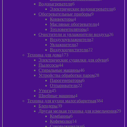
6
товара
Водонагреватели
6
товаров
6
Электрические водонагреватели
6
9
товар
Обогревательные приборы
9
4
товаров
Конвекторы
4
товара
4
Масляные обогреватели
4
1
товара
Тепловентиляторы
1
товар
26
Очистители и увлажнители воздуха
26
2
товаро
Воздухоувлажнители
2
2
товара
Увлажнители
2
товара
22
Воздухоочистители
22
173
товара
Техника для дома
173
товара
6
Электрические сушилки для обуви
6
44
товаров
Пылесосы
44
товара
46
Стиральные машины
46
товаров
28
Устройства обработки паром
28
6
товаров
Парогенераторы
6
22
товаров
Отпариватели
22
45
товара
Утюги
45
товаров
4
Швейные машины
4
товара
384
Техника для кухни малогабаритная
384
39
товара
Блендеры
39
товаров
29
Другая мелкая техника для измельчения
29
6
то
Комбаины
6
товаров
14
Кофемолки
14
товаров
6
Соковыжималки
6