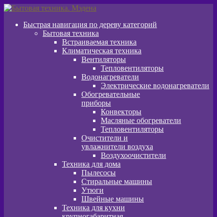
Перейти
Перейти
к
к
Быстрая навигация по дереву категорий
навигации
содержимому
Бытовая техника
Встраиваемая техника
Климатическая техника
Вентиляторы
Тепловентиляторы
Водонагреватели
Электрические водонагреватели
Обогревательные
приборы
Конвекторы
Масляные обогреватели
Тепловентиляторы
Очистители и
увлажнители воздуха
Воздухоочистители
Техника для дома
Пылeсосы
Стиральные машины
Утюги
Швейные машины
Техника для кухни
крупногабаритная