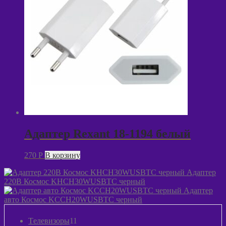
Адаптер Rexant 18-1194 белый
270
P
В корзину
Адаптер
220В Космос KHCH30WUSBTC черный
Адаптер
авто Космос KCCH20WUSBTC черный
11
Tелевизоры
11