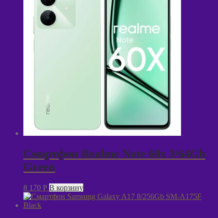
Смартфон Realme Note 60x 3/64Gb
Green
8 170
P
В корзину