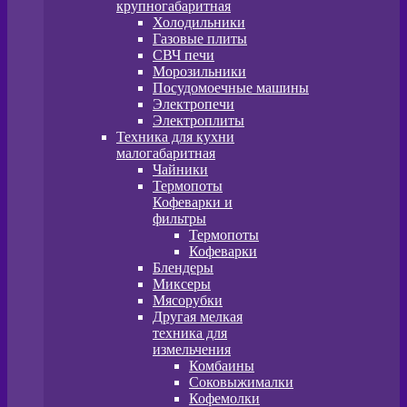
крупногабаритная
Холодильники
Газовые плиты
СВЧ печи
Морозильники
Посудомоечные машины
Электропечи
Электроплиты
Техника для кухни
малогабаритная
Чайники
Термопоты
Кофеварки и
фильтры
Термопоты
Кофеварки
Блендеры
Миксеры
Мясорубки
Другая мелкая
техника для
измельчения
Комбаины
Соковыжималки
Кофемолки