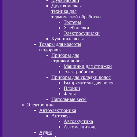
Мультиварки
Другая мелкая
техника для
термической обработки
Тостеры
Хлебопечки
Электросушилки
Кухонные весы
Товары для красоты
и здоровья
Приборы для
стрижки волос
Машинки для стрижки
Электробритвы
Приборы для укладки волос
Выпрямители для волос
Плойки
Фены
Напольные весы
Электроника
Автоэлектроника
Автозвук
Автоакустика
Автомагнитолы
Аудио