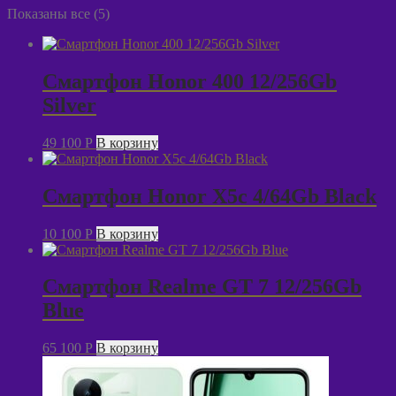
Показаны все (5)
Смартфон Honor 400 12/256Gb
Silver
49 100
P
В корзину
Смартфон Honor X5c 4/64Gb Black
10 100
P
В корзину
Смартфон Realme GT 7 12/256Gb
Blue
65 100
P
В корзину