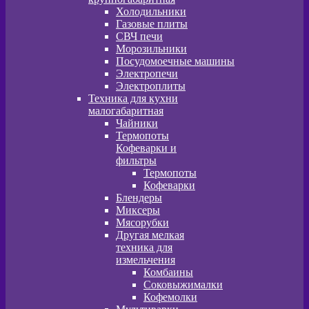
Холодильники
Газовые плиты
СВЧ печи
Морозильники
Посудомоечные машины
Электропечи
Электроплиты
Техника для кухни
малогабаритная
Чайники
Термопоты
Кофеварки и
фильтры
Термопоты
Кофеварки
Блендеры
Миксеры
Мясорубки
Другая мелкая
техника для
измельчения
Комбаины
Соковыжималки
Кофемолки