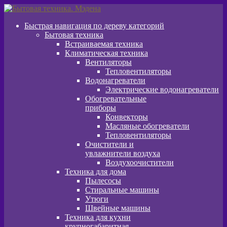
Перейти
Перейти
к
к
Быстрая навигация по дереву категорий
навигации
содержимому
Бытовая техника
Встраиваемая техника
Климатическая техника
Вентиляторы
Тепловентиляторы
Водонагреватели
Электрические водонагреватели
Обогревательные
приборы
Конвекторы
Масляные обогреватели
Тепловентиляторы
Очистители и
увлажнители воздуха
Воздухоочистители
Техника для дома
Пылeсосы
Стиральные машины
Утюги
Швейные машины
Техника для кухни
крупногабаритная