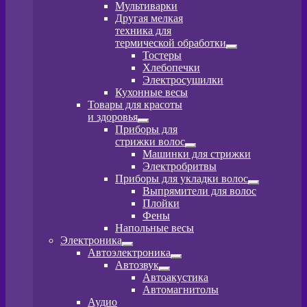
Мультиварки
Другая мелкая
техника для
термической обработки
Развернутое
Тостеры
вложенное
Хлебопечки
меню
Электросушилки
Кухонные весы
Товары для красоты
и здоровья
Развернутое
Приборы для
вложенное
стрижки волос
меню
Развернутое
Машинки для стрижки
вложенное
Электробритвы
меню
Приборы для укладки волос
Развернутое
Выпрямители для волос
вложенное
Плойки
меню
Фены
Напольные весы
Электроника
Развернутое
Автоэлектроника
вложенное
Развернутое
Автозвук
меню
вложенное
Развернутое
Автоакустика
меню
вложенное
Автомагнитолы
меню
Аудио