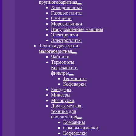
крупногабаритная
Развернутое
Холодильники
вложенное
Газовые плиты
меню
СВЧ печи
Морозильники
Посудомоечные машины
Электропечи
Электроплиты
Техника для кухни
малогабаритная
Развернутое
Чайники
вложенное
Термопоты
меню
Кофеварки и
фильтры
Развернутое
Термопоты
вложенное
Кофеварки
меню
Блендеры
Миксеры
Мясорубки
Другая мелкая
техника для
измельчения
Развернутое
Комбаины
вложенное
Соковыжималки
меню
Кофемолки