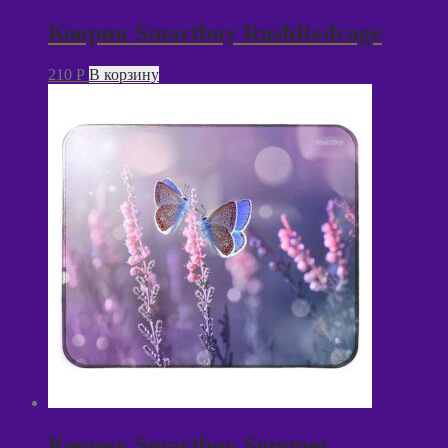
Коврик Smartbuy RushRedcage
210
P
В корзину
Коврик Smartbuy Summer