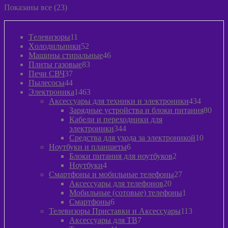
Показаны все (23)
11
Tелевизоры
11
товаров
52
Xолодильники
52
товара
46
Машины стиральные
46
83
товаров
Плиты газовые
83
37
товара
Печи СВЧ
37
товаров
44
Пылeсосы
44
товара
1463
Электроника
1463
товара
434
Аксессуары для техники и электроники
434
товара
80
Зарядные устройства и блоки питания
80
това
Кабели и переходники для
344
электроники
344
товара
10
Средства для ухода за электроникой
10
6
товаро
Ноутбуки и планшеты
6
товаров
2
Блоки питания для ноутбуков
2
4
товара
Ноутбуки
4
товара
27
Смартфоны и мобильные телефоны
27
20
товаров
Аксессуары для телефонов
20
товаров
1
Мобильные (сотовые) телефоны
1
6
товар
Смартфоны
6
товаров
113
Телевизоры Приставки и Аксессуары
113
7
товаров
Аксессуары для ТВ
7