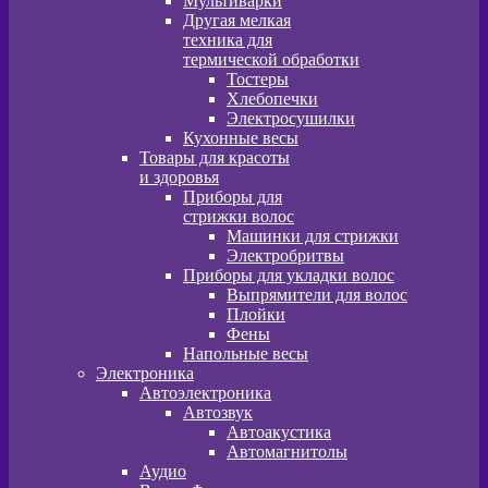
Мультиварки
Другая мелкая
техника для
термической обработки
Тостеры
Хлебопечки
Электросушилки
Кухонные весы
Товары для красоты
и здоровья
Приборы для
стрижки волос
Машинки для стрижки
Электробритвы
Приборы для укладки волос
Выпрямители для волос
Плойки
Фены
Напольные весы
Электроника
Автоэлектроника
Автозвук
Автоакустика
Автомагнитолы
Аудио