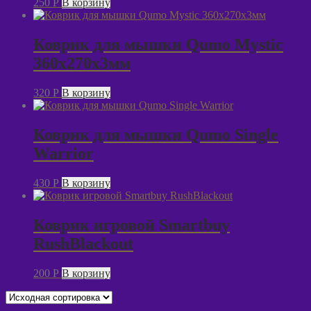
250
P
В корзину
Коврик для мышки Qumo Mystic
360x270x3мм
320
P
В корзину
Коврик для мышки Qumo Single
Warrior
430
P
В корзину
Коврик игровой Smartbuy
RushBlackout
200
P
В корзину