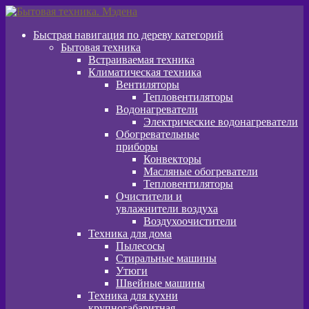
Перейти
Перейти
к
к
Быстрая навигация по дереву категорий
навигации
содержимому
Бытовая техника
Встраиваемая техника
Климатическая техника
Вентиляторы
Тепловентиляторы
Водонагреватели
Электрические водонагреватели
Обогревательные
приборы
Конвекторы
Масляные обогреватели
Тепловентиляторы
Очистители и
увлажнители воздуха
Воздухоочистители
Техника для дома
Пылeсосы
Стиральные машины
Утюги
Швейные машины
Техника для кухни
крупногабаритная