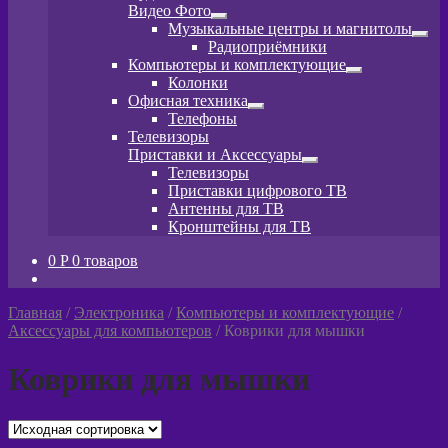
Видео Фото
Развернутое
Музыкальные центры и магнитолы
вложенное
Разв
Радиоприёмники
меню
вло
Компьютеры и комплектующие
мен
Развернутое
Колонки
вложенное
Офисная техника
меню
Развернутое
Телефоны
вложенное
Телевизоры
меню
Приставки и Аксессуары
Развернутое
Телевизоры
вложенное
Приставки цифрового ТВ
меню
Антенны для ТВ
Кронштейны для ТВ
0
P
0 товаров
Главная
/
Электроника
/
Компьютеры и комплектующие
/
Аксессуары для компьютеров
/
Коврики для мышки
Коврики для мышки