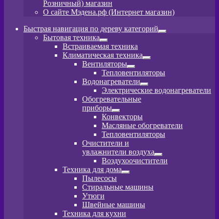
Розничный) магазин
О сайте Мэдена.рф (Интернет магазин)
Быстрая навигация по дереву категорий
Развернутое
Бытовая техника
вложенное
Развернутое
Встраиваемая техника
меню
вложенное
Климатическая техника
меню
Развернутое
Вентиляторы
вложенное
Развернутое
Тепловентиляторы
меню
вложенное
Водонагреватели
меню
Развернутое
Электрические водонагреватели
вложенное
Обогревательные
меню
приборы
Развернутое
Конвекторы
вложенное
Масляные обогреватели
меню
Тепловентиляторы
Очистители и
увлажнители воздуха
Развернутое
Воздухоочистители
вложенное
Техника для дома
меню
Развернутое
Пылeсосы
вложенное
Стиральные машины
меню
Утюги
Швейные машины
Техника для кухни