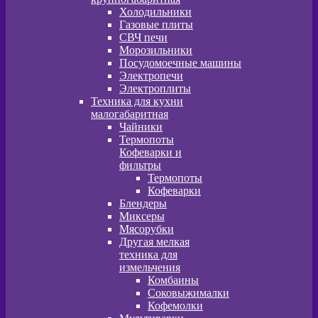
Холодильники
Газовые плиты
СВЧ печи
Морозильники
Посудомоечные машины
Электропечи
Электроплиты
Техника для кухни
малогабаритная
Чайники
Термопоты
Кофеварки и
фильтры
Термопоты
Кофеварки
Блендеры
Миксеры
Мясорубки
Другая мелкая
техника для
измельчения
Комбаины
Соковыжималки
Кофемолки