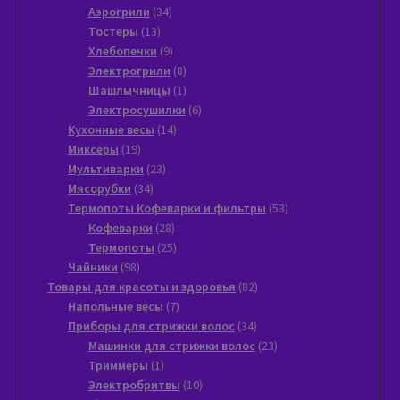
34
товар
Аэрогрили
34
13
товара
Тостеры
13
товаров
9
Хлебопечки
9
товаров
8
Электрогрили
8
товаров
1
Шашлычницы
1
товар
6
Электросушилки
6
14
товаров
Кухонные весы
14
19
товаров
Миксеры
19
товаров
23
Мультиварки
23
34
товара
Мясорубки
34
товара
53
Термопоты Кофеварки и фильтры
53
28
товара
Кофеварки
28
товаров
25
Термопоты
25
98
товаров
Чайники
98
товаров
82
Товары для красоты и здоровья
82
7
товара
Напольные весы
7
товаров
34
Приборы для стрижки волос
34
товара
23
Машинки для стрижки волос
23
1
товара
Триммеры
1
товар
10
Электробритвы
10