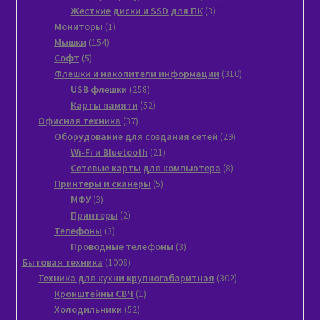
3
товара
Жесткие диски и SSD для ПК
3
1
товара
Мониторы
1
154
товар
Мышки
154
5
товара
Софт
5
товаров
310
Флешки и накопители информации
310
258
товаров
USB флешки
258
товаров
52
Карты памяти
52
37
товара
Офисная техника
37
товаров
29
Оборудование для создания сетей
29
21
товаров
Wi-Fi и Bluetooth
21
товар
8
Сетевые карты для компьютера
8
5
товаров
Принтеры и сканеры
5
3
товаров
МФУ
3
товара
2
Принтеры
2
3
товара
Телефоны
3
товара
3
Проводные телефоны
3
1008
товара
Бытовая техника
1008
товаров
302
Техника для кухни крупногабаритная
302
1
товара
Кронштейны СВЧ
1
52
товар
Холодильники
52