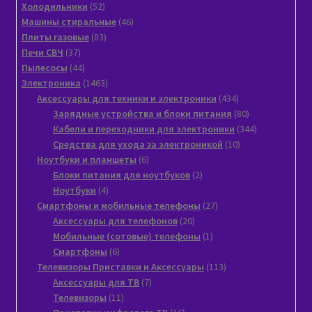
товаров
52
Xолодильники
52
товара
46
Машины стиральные
46
83
товаров
Плиты газовые
83
37
товара
Печи СВЧ
37
товаров
44
Пылeсосы
44
товара
1463
Электроника
1463
товара
434
Аксессуары для техники и электроники
434
товара
80
Зарядные устройства и блоки питания
80
товаров
344
Кабели и переходники для электроники
344
10
товара
Средства для ухода за электроникой
10
6
товаров
Ноутбуки и планшеты
6
товаров
2
Блоки питания для ноутбуков
2
4
товара
Ноутбуки
4
товара
27
Смартфоны и мобильные телефоны
27
20
товаров
Аксессуары для телефонов
20
товаров
1
Мобильные (сотовые) телефоны
1
6
товар
Смартфоны
6
товаров
113
Телевизоры Приставки и Аксессуары
113
7
товаров
Аксессуары для ТВ
7
11
товаров
Телевизоры
11
товаров
16