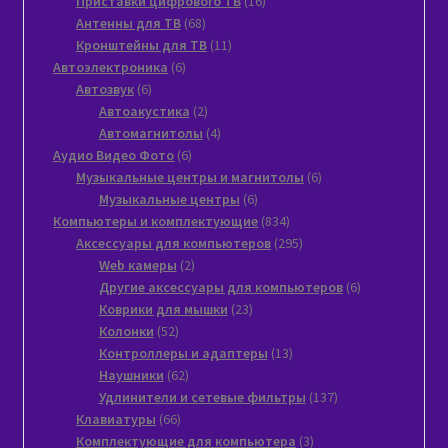
Приставки цифрового ТВ
16
68
товаров
Антенны для ТВ
68
товаров
11
Кронштейны для ТВ
11
6
товаров
Автоэлектроника
6
6
товаров
Автозвук
6
товаров
2
Автоакустика
2
товара
4
Автомагнитолы
4
6
товара
Аудио Видео Фото
6
товаров
6
Музыкальные центры и магнитолы
6
6
товаров
Музыкальные центры
6
товаров
834
Компьютеры и комплектующие
834
товара
295
Аксессуары для компьютеров
295
2
товаров
Web камеры
2
товара
6
Другие аксессуары для компьютеров
6
23
товаров
Коврики для мышки
23
52
товара
Колонки
52
товара
13
Контроллеры и адаптеры
13
62
товаров
Наушники
62
товара
137
Удлинители и сетевые фильтры
137
66
товаров
Клавиатуры
66
товаров
3
Комплектующие для компьютера
3