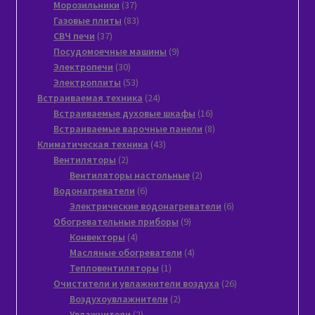
37
товара
Морозильники
37
товаров
83
Газовые плиты
83
37
товара
СВЧ печи
37
товаров
9
Посудомоечные машины
9
30
товаров
Электропечи
30
товаров
53
Электроплиты
53
товара
24
Встраиваемая техника
24
товара
16
Встраиваемые духовые шкафы
16
товаров
8
Встраиваемые варочные панели
8
43
товаров
Климатическая техника
43
2
товара
Вентиляторы
2
товара
2
Вентиляторы настольные
2
6
товара
Водонагреватели
6
товаров
6
Электрические водонагреватели
6
9
товаров
Обогревательные приборы
9
4
товаров
Конвекторы
4
товара
4
Масляные обогреватели
4
1
товара
Тепловентиляторы
1
товар
26
Очистители и увлажнители воздуха
26
2
товаров
Воздухоувлажнители
2
2
товара
Увлажнители
2