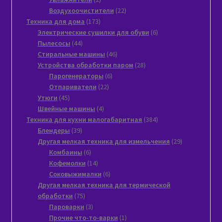
товара
22
Воздухоочистители
22
173
товара
Техника для дома
173
товара
6
Электрические сушилки для обуви
6
44
товаров
Пылесосы
44
товара
46
Стиральные машины
46
товаров
28
Устройства обработки паром
28
6
товаров
Парогенераторы
6
22
товаров
Отпариватели
22
45
товара
Утюги
45
товаров
4
Швейные машины
4
товара
384
Техника для кухни малогабаритная
384
39
товара
Блендеры
39
товаров
29
Другая мелкая техника для измельчения
29
6
товаров
Комбаины
6
товаров
14
Кофемолки
14
товаров
6
Соковыжималки
6
товаров
Другая мелкая техника для термической
75
обработки
75
товаров
3
Пароварки
3
товара
1
Прочие что-то-варки
1