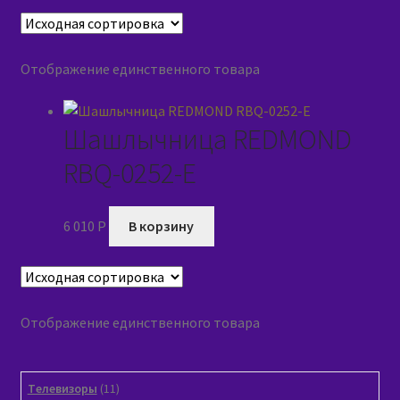
Отображение единственного товара
Шашлычница REDMOND
RBQ-0252-E
6 010
P
В корзину
Отображение единственного товара
11
Tелевизоры
11