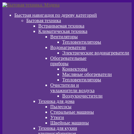
Перейти
Перейти
к
к
Быстрая навигация по дереву категорий
навигации
содержимому
Бытовая техника
Встраиваемая техника
Климатическая техника
Вентиляторы
Тепловентиляторы
Водонагреватели
Электрические водонагреватели
Обогревательные
приборы
Конвекторы
Масляные обогреватели
Тепловентиляторы
Очистители и
увлажнители воздуха
Воздухоочистители
Техника для дома
Пылeсосы
Стиральные машины
Утюги
Швейные машины
Техника для кухни
крупногабаритная