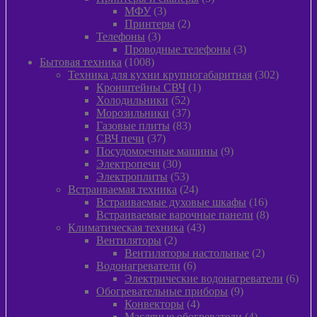
3
товаров
МФУ
3
товара
2
Принтеры
2
3
товара
Телефоны
3
товара
3
Проводные телефоны
3
1008
товара
Бытовая техника
1008
товаров
302
Техника для кухни крупногабаритная
302
1
товара
Кронштейны СВЧ
1
52
товар
Холодильники
52
товара
37
Морозильники
37
товаров
83
Газовые плиты
83
37
товара
СВЧ печи
37
товаров
9
Посудомоечные машины
9
30
товаров
Электропечи
30
товаров
53
Электроплиты
53
товара
24
Встраиваемая техника
24
товара
16
Встраиваемые духовые шкафы
16
товаров
8
Встраиваемые варочные панели
8
43
товаров
Климатическая техника
43
2
товара
Вентиляторы
2
товара
2
Вентиляторы настольные
2
6
товара
Водонагреватели
6
товаров
6
Электрические водонагреватели
6
9
това
Обогревательные приборы
9
4
товаров
Конвекторы
4
товара
4
Масляные обогреватели
4