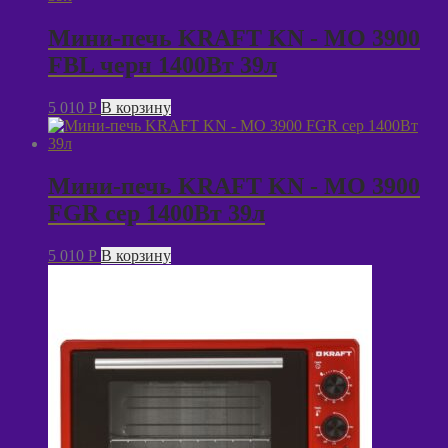
Мини-печь KRAFT KN - MO 3900
FBL черн 1400Вт 39л
5 010
P
В корзину
Мини-печь KRAFT KN - MO 3900
FGR сер 1400Вт 39л
5 010
P
В корзину