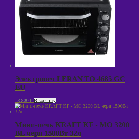
Электропеч LERAN TO 4685 GC
EU
13 800
P
В корзину
Мини-печь KRAFT KF - MO 3200
BL черн 1500Вт 32л