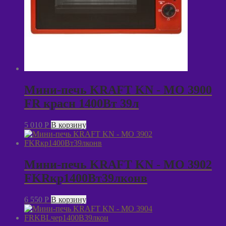
Мини-печь KRAFT KN - MO 3900
FR красн 1400Вт 39л
5 010
P
В корзину
Мини-печь KRAFT KN - MO 3902
FKRкр1400Вт39лконв
6 550
P
В корзину