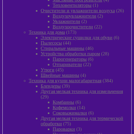
1
товара
Тепловентиляторы
1
товар
26
Очистители и увлажнители воздуха
26
2
товар
Воздухоувлажнители
2
2
товара
Увлажнители
2
товара
22
Воздухоочистители
22
173
товара
Техника для дома
173
товара
6
Электрические сушилки для обуви
6
44
товаров
Пылесосы
44
товара
46
Стиральные машины
46
товаров
28
Устройства обработки паром
28
6
товаров
Парогенераторы
6
22
товаров
Отпариватели
22
45
товара
Утюги
45
товаров
4
Швейные машины
4
товара
384
Техника для кухни малогабаритная
384
39
товара
Блендеры
39
товаров
Другая мелкая техника для измельчения
29
29
товаров
6
Комбаины
6
товаров
14
Кофемолки
14
товаров
6
Соковыжималки
6
товаров
Другая мелкая техника для термической
75
обработки
75
товаров
3
Пароварки
3