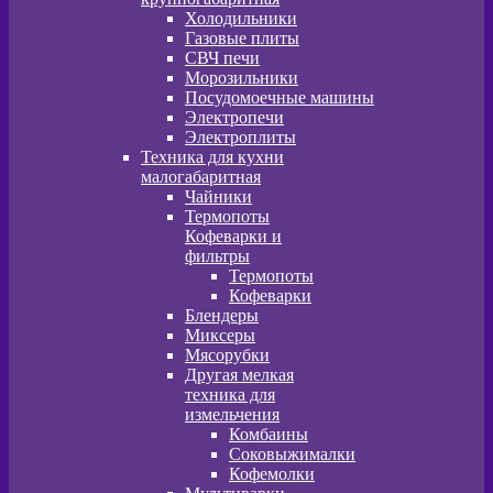
Холодильники
Газовые плиты
СВЧ печи
Морозильники
Посудомоечные машины
Электропечи
Электроплиты
Техника для кухни
малогабаритная
Чайники
Термопоты
Кофеварки и
фильтры
Термопоты
Кофеварки
Блендеры
Миксеры
Мясорубки
Другая мелкая
техника для
измельчения
Комбаины
Соковыжималки
Кофемолки