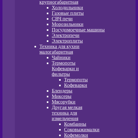
крупногабаритная
Холодильники
Газовые плиты
СВЧ печи
Морозильники
Посудомоечные машины
Электропечи
Электроплиты
Техника для кухни
малогабаритная
Чайники
Термопоты
Кофеварки и
фильтры
Термопоты
Кофеварки
Блендеры
Миксеры
Мясорубки
Другая мелкая
техника для
измельчения
Комбаины
Соковыжималки
Кофемолки