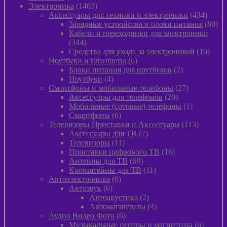
товара
1463
Электроника
1463
товара
434
Аксессуары для техники и электроники
434
товара
80
Зарядные устройства и блоки питания
80
тов
Кабели и переходники для электроники
344
344
товара
10
Средства для ухода за электроникой
10
6
товар
Ноутбуки и планшеты
6
товаров
2
Блоки питания для ноутбуков
2
4
товара
Ноутбуки
4
товара
27
Смартфоны и мобильные телефоны
27
20
товаров
Аксессуары для телефонов
20
товаров
1
Мобильные (сотовые) телефоны
1
6
товар
Смартфоны
6
товаров
113
Телевизоры Приставки и Аксессуары
113
7
товаров
Аксессуары для ТВ
7
11
товаров
Телевизоры
11
товаров
16
Приставки цифрового ТВ
16
68
товаров
Антенны для ТВ
68
товаров
11
Кронштейны для ТВ
11
6
товаров
Автоэлектроника
6
6
товаров
Автозвук
6
товаров
2
Автоакустика
2
товара
4
Автомагнитолы
4
6
товара
Аудио Видео Фото
6
товаров
6
Музыкальные центры и магнитолы
6