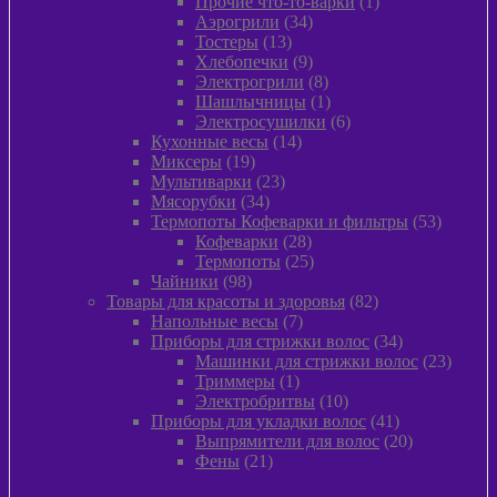
товара
1
Прочие что-то-варки
1
34
товар
Аэрогрили
34
13
товара
Тостеры
13
товаров
9
Хлебопечки
9
товаров
8
Электрогрили
8
товаров
1
Шашлычницы
1
товар
6
Электросушилки
6
14
товаров
Кухонные весы
14
19
товаров
Миксеры
19
товаров
23
Мультиварки
23
34
товара
Мясорубки
34
товара
53
Термопоты Кофеварки и фильтры
53
28
товара
Кофеварки
28
товаров
25
Термопоты
25
98
товаров
Чайники
98
товаров
82
Товары для красоты и здоровья
82
7
товара
Напольные весы
7
товаров
34
Приборы для стрижки волос
34
товара
23
Машинки для стрижки волос
23
1
товара
Триммеры
1
товар
10
Электробритвы
10
товаров
41
Приборы для укладки волос
41
товар
20
Выпрямители для волос
20
21
товаров
Фены
21
товар