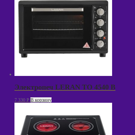
Электропеч LERAN TO 4540 B
7 330
P
В корзину