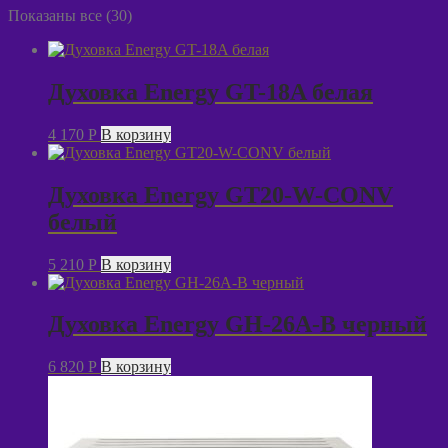
Показаны все (30)
Духовка Energy GT-18A белая
4 170
P
В корзину
Духовка Energy GT20-W-CONV
белый
5 210
P
В корзину
Духовка Energy GН-26A-B черный
6 820
P
В корзину