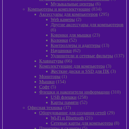
6
товаро
Музыкальные центры
6
товаров
834
Компьютеры и комплектующие
834
товара
295
Аксессуары для компьютеров
295
2
товаров
Web камеры
2
товара
Другие аксессуары для компьютеров
6
6
товаров
23
Коврики для мышки
23
52
товара
Колонки
52
товара
13
Контроллеры и адаптеры
13
62
товаров
Наушники
62
товара
13
Удлинители и сетевые фильтры
137
66
то
Клавиатуры
66
товаров
3
Комплектующие для компьютера
3
товара
3
Жесткие диски и SSD для ПК
3
1
товара
Мониторы
1
154
товар
Мышки
154
5
товара
Софт
5
товаров
310
Флешки и накопители информации
310
258
това
USB флешки
258
52
товаров
Карты памяти
52
37
товара
Офисная техника
37
товаров
29
Оборудование для создания сетей
29
21
товаров
Wi-Fi и Bluetooth
21
товар
8
Сетевые карты для компьютера
8
5
товар
Принтеры и сканеры
5