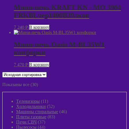
Мини-печь KRAFT KN - MO 3904
FRKBLчер1400В39лкон
7 240
P
В корзину
Мини-печь Oasis M-BL35W1
конфорки
7 470
P
В корзину
Показаны все (30)
11
Tелевизоры
11
товаров
52
Xолодильники
52
товара
46
Машины стиральные
46
83
товаров
Плиты газовые
83
37
товара
Печи СВЧ
37
товаров
44
Пылeсосы
44